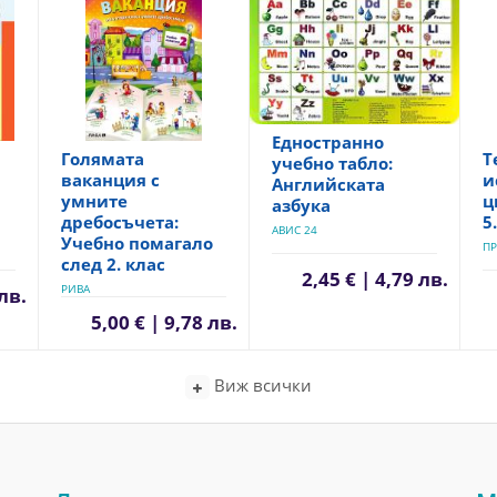
Едностранно
Голямата
Т
учебно табло:
ваканция с
и
Английската
умните
ц
азбука
дребосъчета:
5
АВИС 24
Учебно помагало
ПР
след 2. клас
2,45 € | 4,79 лв.
РИВА
 лв.
5,00 € | 9,78 лв.
Виж всички