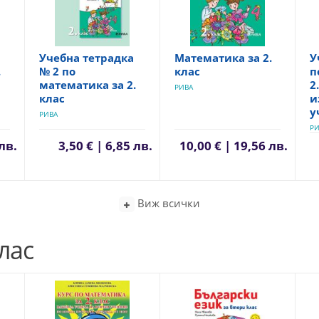
Учебна тетрадка
Математика за 2.
У
.
№ 2 по
клас
п
математика за 2.
2
РИВА
клас
и
у
РИВА
РИ
 лв.
3,50 € | 6,85 лв.
10,00 € | 19,56 лв.
Виж всички
лас