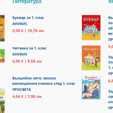
Литература
М
Буквар за 1. клас
Въ
по
АНУБИС
об
5,50 € | 10,76 лв.
вк
ПР
5,
Читанка за 1. клас
АНУБИС
За
4,90 € | 9,58 лв.
Уп
1.
ПР
Вълшебно лято: весела
6,
ваканционна книжка след 1. клас
ПРОСВЕТА
За
4,04 € | 7,90 лв.
са
кл
ПР