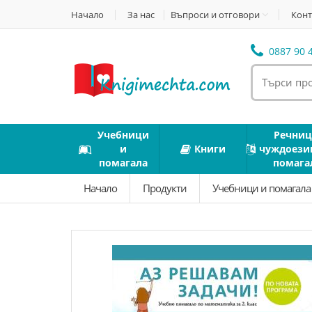
Начало
За нас
Въпроси и отговори
Конт
0887 90 4
Учебници
Речниц
и
Книги
чуждоези
помагала
помага
Начало
Продукти
Учебници и помагал