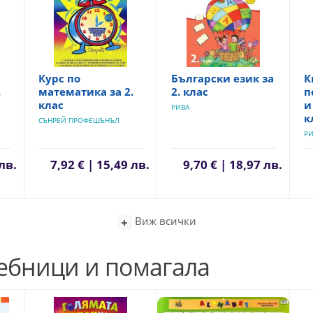
Курс по
Български език за
К
.
математика за 2.
2. клас
п
клас
и
РИВА
к
СЪНРЕЙ ПРОФЕШЪНЪЛ
РИ
 лв.
7,92 € | 15,49 лв.
9,70 € | 18,97 лв.
Виж всички
чебници и помагала