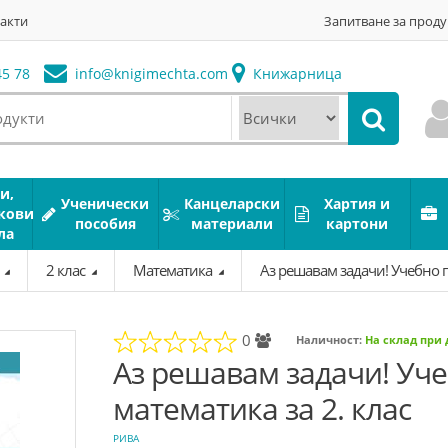
акти
Запитване за проду
5 78
info@
knigimechta.com
Книжарница
и,
Ученически
Канцеларски
Хартия и
кови
пособия
материали
картони
ла
а
2 клас
Математика
Аз решавам задачи! Учебно п
0
Наличност:
На склад при
Аз решавам задачи! Уч
математика за 2. клас
РИВА