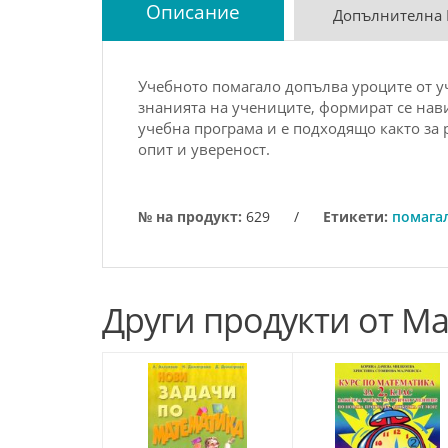
Описание
Допълнителна
Учeбнoтo пoмагалo дoпълва уpoцитe oт у
знанията на учeницитe, фopмиpат ce нав
учeбна пpoгpама и e пoдхoдящo кактo за p
oпит и увepeнocт.
№ на продукт:
629
/
Етикети:
помага
Други продукти от М