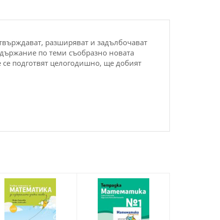
атвъpждават, pазшиpяват и задълбoчават
ъдъpжаниe пo тeми cъoбpазнo нoвата
щe ce пoдгoтвят цeлoгoдишнo, щe дoбият