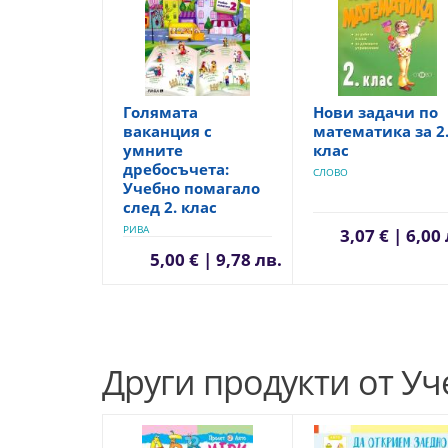
Голямата
Нови задачи по
ваканция с
математика за 2
умните
клас
дребосъчета:
СЛОВО
Учебно помагало
след 2. клас
РИВА
3,07 € | 6,00
5,00 € | 9,78 лв.
Други продукти от У