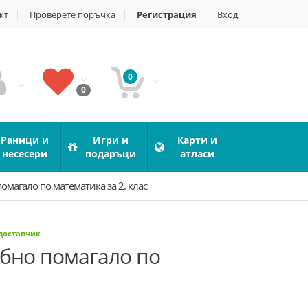
кт
Проверете поръчка
Регистрация
Вход
0
0
Раници и
Игри и
Карти и
несесери
подаръци
атласи
омагало по математика за 2. клас
 доставчик
ебно помагало по