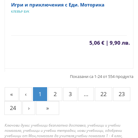
Игри и приключения с Еди. Моторика
КЛЕВЪР БУК
5,06 € | 9,90 лв.
Показани са 1-24 от 554 продукта
«
‹
1
2
3
...
22
23
24
›
»
Ключови думи: учебници безплатна доставка, учебници и учебни
помагала, учебници и учебни тетрадки, нови учебници, одобрени
учебници от Мон,помагала да учителя,учебни помагала 1 - 4 клас,