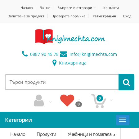
Начало
За нас
Въпроси и отговори
Контакти
Запитване за продукт
Проверете поръчка
Регистрация
Вход
0887 90 45 78
info@
knigimechta.com
Книжарница
0
0
Категории
Toggle
navigat
Начало
Продукти
Учебници и помагала