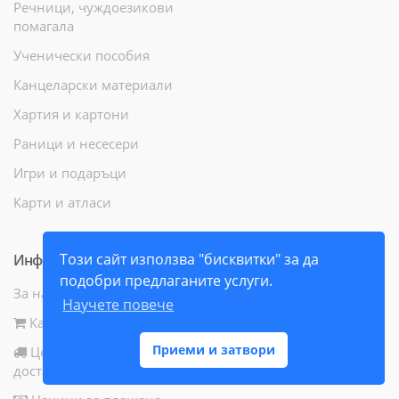
Речници, чуждоезикови
помагала
Ученически пособия
Канцеларски материали
Хартия и картони
Раници и несесери
Игри и подаръци
Карти и атласи
Този сайт използва "бисквитки" за да
Информация
подобри предлаганите услуги.
За нас
Научете повече
Как да поръчам
Приеми и затвори
Цени и начини за
доставка