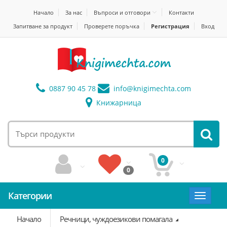
Начало
За нас
Въпроси и отговори
Контакти
Запитване за продукт
Проверете поръчка
Регистрация
Вход
0887 90 45 78
info@
knigimechta.com
Книжарница
0
0
Категории
Toggle
navigat
Начало
Речници, чуждоезикови помагала