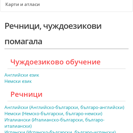
Карти и атласи
Речници, чуждоезикови
помагала
Чуждоезиково обучение
Английски език
Немски език
Речници
Английски (Английско-български, българо-английски)
Немски (Немско-български, българо-немски)
Италиански (Италианско-български, българо-
италиански)
Испански (Испанско-български, българо-испански)