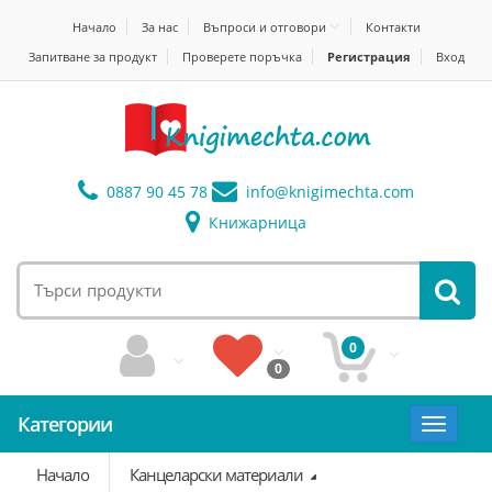
Начало
За нас
Въпроси и отговори
Контакти
Запитване за продукт
Проверете поръчка
Регистрация
Вход
0887 90 45 78
info@
knigimechta.com
Книжарница
0
0
Категории
Toggle
navigat
Начало
Канцеларски материали