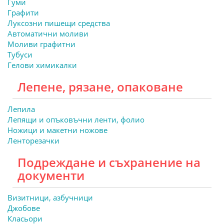
Гуми
Графити
Луксозни пишещи средства
Автоматични моливи
Моливи графитни
Тубуси
Гелови химикалки
Лепене, рязане, опаковане
Лепила
Лепящи и опъковъчни ленти, фолио
Ножици и макетни ножове
Ленторезачки
Подреждане и съхранение на
документи
Визитници, азбучници
Джобове
Класьори