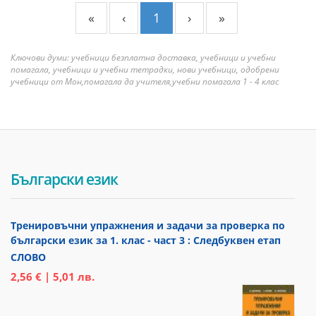
«
‹
1
›
»
Ключови думи: учебници безплатна доставка, учебници и учебни
помагала, учебници и учебни тетрадки, нови учебници, одобрени
учебници от Мон,помагала да учителя,учебни помагала 1 - 4 клас
Български език
Тренировъчни упражнения и задачи за проверка по
български език за 1. клас - част 3 : Следбуквен етап
СЛОВО
2,56 € | 5,01 лв.