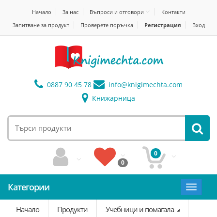
Начало
За нас
Въпроси и отговори
Контакти
Запитване за продукт
Проверете поръчка
Регистрация
Вход
0887 90 45 78
info@
knigimechta.com
Книжарница
0
0
Категории
Toggle
navigat
Начало
Продукти
Учебници и помагала