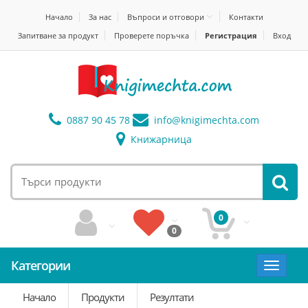
Начало
За нас
Въпроси и отговори
Контакти
Запитване за продукт
Проверете поръчка
Регистрация
Вход
0887 90 45 78
info@
knigimechta.com
Книжарница
0
0
Категории
Toggle
navigat
Начало
Продукти
Резултати