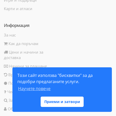
Карти и атласи
Информация
За нас
Как да поръчам
Цени и начини за
доставка
Начини за плащане
Връщане на продукт
Този сайт използва "бисквитки" за да
подобри предлаганите услуги.
Политика за бисквитки
Научете повече
Често задавани въпроси
Запитване за продукт
Приеми и затвори
Общи условия за ползване