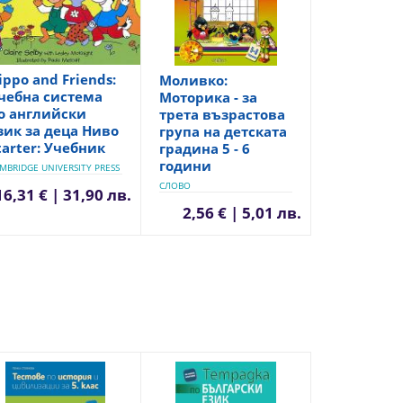
ippo and Friends:
Моливко:
чебна система
Моторика - за
о английски
трета възрастова
зик за деца Ниво
група на детската
tarter: Учебник
градина 5 - 6
години
MBRIDGE UNIVERSITY PRESS
СЛОВО
16,31 € | 31,90 лв.
2,56 € | 5,01 лв.