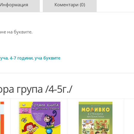
 Информация
Коментари (0)
не на буквите.
 уча
,
4-7 години
,
уча буквите
ра група /4-5г./