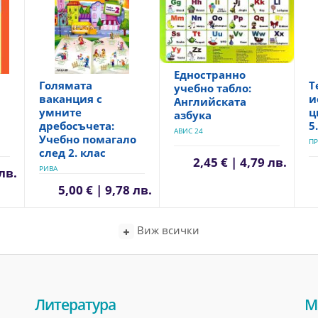
Едностранно
Голямата
Т
учебно табло:
ваканция с
и
Английската
умните
ц
азбука
дребосъчета:
5
АВИС 24
Учебно помагало
ПР
след 2. клас
2,45 € | 4,79 лв.
РИВА
 лв.
5,00 € | 9,78 лв.
Виж всички
Литература
М