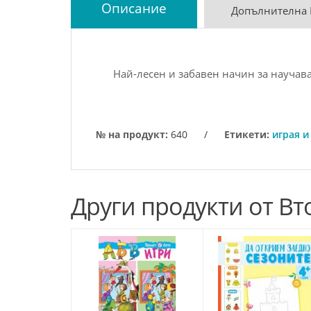
Описание
Допълнителна
Най-лесен и забавен начин за научава
№ на продукт:
640
/
Етикети:
играя и
Други продукти от Вто