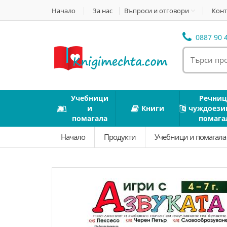
Начало
За нас
Въпроси и отговори
Конт
0887 90 4
Учебници
Речниц
и
Книги
чуждоези
помагала
помага
Начало
Продукти
Учебници и помагал