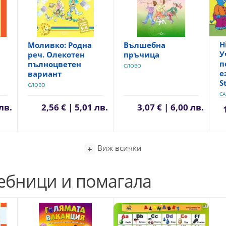
H
Моливко: Родна
Вълшебна
У
реч. Олекотен
пръчица
п
пълноцветен
СЛОВО
е
вариант
S
СЛОВО
CA
 лв.
2,56 € | 5,01 лв.
3,07 € | 6,00 лв.
Виж всички
чебници и помагала