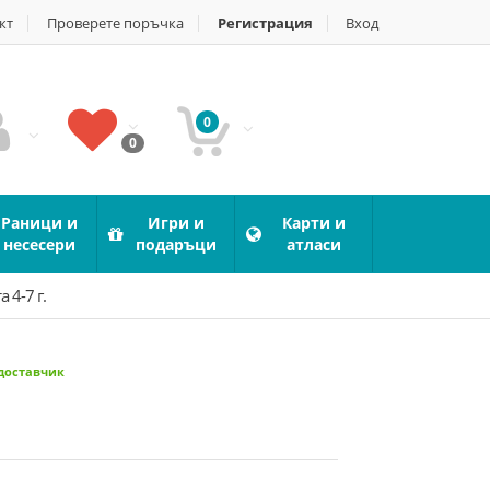
кт
Проверете поръчка
Регистрация
Вход
0
0
Раници и
Игри и
Карти и
несесери
подаръци
атласи
 4-7 г.
 доставчик