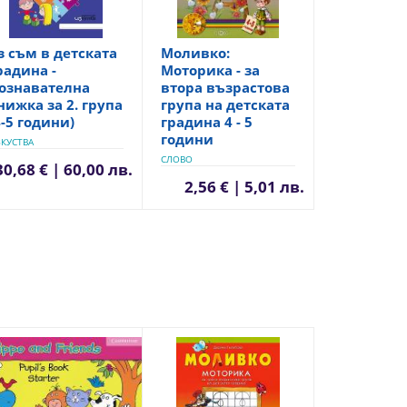
з съм в детската
Моливко:
радина -
Моторика - за
ознавателна
втора възрастова
нижка за 2. група
група на детската
4-5 години)
градина 4 - 5
години
КУСТВА
СЛОВО
30,68 € | 60,00 лв.
2,56 € | 5,01 лв.