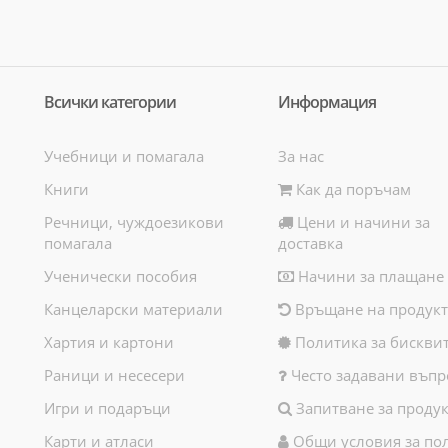
Всички категории
Информация
Учебници и помагала
За нас
Книги
Как да поръчам
Речници, чуждоезикови
Цени и начини за
помагала
доставка
Ученически пособия
Начини за плащане
Канцеларски материали
Връщане на продукт
Хартия и картони
Политика за бискви
Раници и несесери
Често задавани въпр
Игри и подаръци
Запитване за продук
Карти и атласи
Общи условия за по