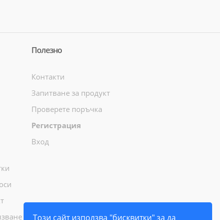
Полезно
Контакти
Запитване за продукт
Проверете поръчка
Регистрация
Вход
тки
оси
т
лзване
Този сайт използва "бисквитки" за да