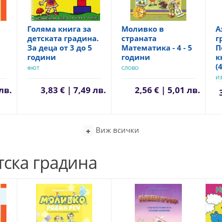
Голяма книга за
Моливко в
А
детската градина.
страната
г
За деца от 3 до 5
Математика - 4 - 5
П
години
години
к
(
ФЮТ
СЛОВО
ИЗ
 лв.
3,83 € | 7,49 лв.
2,56 € | 5,01 лв.
Виж всички
тска градина