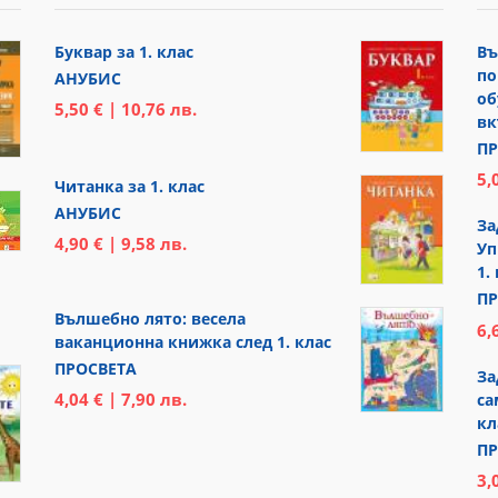
Буквар за 1. клас
Въ
по
АНУБИС
об
5,50 € | 10,76 лв.
вк
ПР
5,
Читанка за 1. клас
АНУБИС
За
4,90 € | 9,58 лв.
Уп
1.
ПР
Вълшебно лято: весела
6,
ваканционна книжка след 1. клас
ПРОСВЕТА
За
4,04 € | 7,90 лв.
са
кл
ПР
3,