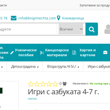
акти
Запитване за проду
5 78
info@
knigimechta.com
Книжарница
и,
Ученически
Канцеларски
Хартия и
кови
пособия
материали
картони
ла
а
Детска градина
Втора група /4-5г./
Игри с азбуката
0
Наличност:
На склад при
Игри с азбуката 4-7 г.
ПАРНАС