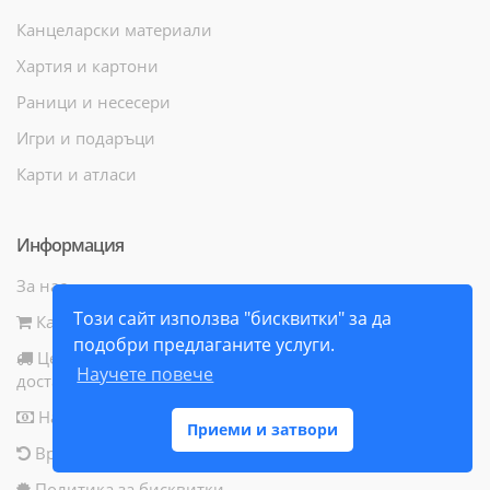
Канцеларски материали
Хартия и картони
Раници и несесери
Игри и подаръци
Карти и атласи
Информация
За нас
Този сайт използва "бисквитки" за да
Как да поръчам
подобри предлаганите услуги.
Цени и начини за
Научете повече
доставка
Начини за плащане
Приеми и затвори
Връщане на продукт
Политика за бисквитки