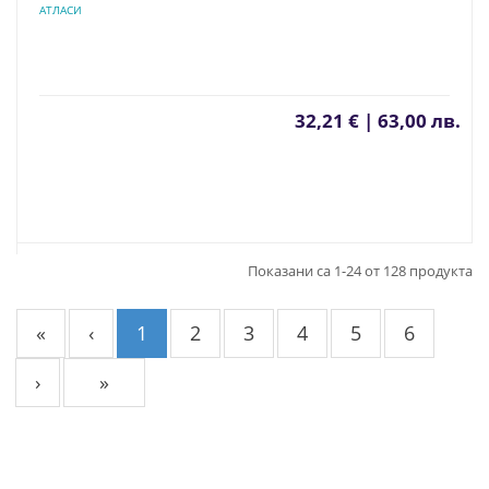
АТЛАСИ
32,21 € | 63,00 лв.
Показани са 1-24 от 128 продукта
«
‹
1
2
3
4
5
6
›
»