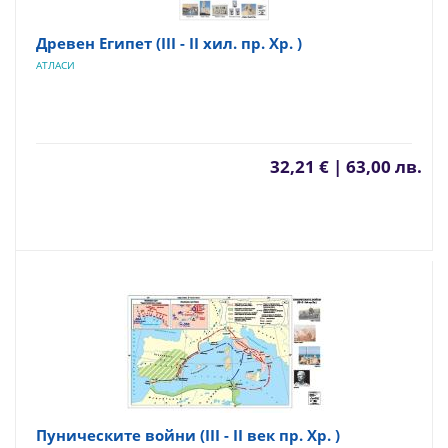
Древен Египет (ІІІ - ІІ хил. пр. Хр. )
АТЛАСИ
32,21 € | 63,00 лв.
Пуническите войни (ІІІ - ІІ век пр. Хр. )