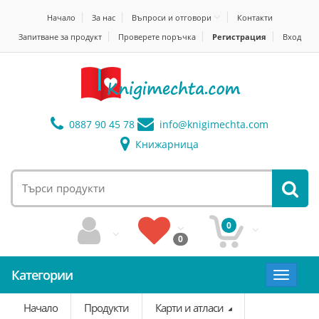
Начало
За нас
Въпроси и отговори
Контакти
Запитване за продукт
Проверете поръчка
Регистрация
Вход
0887 90 45 78
info@
knigimechta.com
Книжарница
0
0
Категории
Toggle
navigat
Начало
Продукти
Карти и атласи