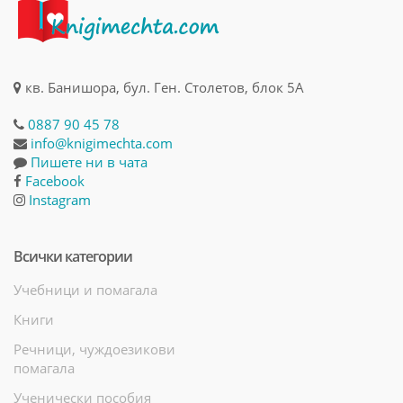
кв. Банишора, бул. Ген. Столетов, блок 5А
0887 90 45 78
info@knigimechta.com
Пишете ни в чата
Facebook
Instagram
Всички категории
Учебници и помагала
Книги
Речници, чуждоезикови
помагала
Ученически пособия