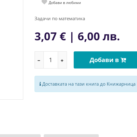
Добави в любими
Зaдaчи пo мaтeмaтикa
3,07 € | 6,00 лв.
Добави в
Доставката на тази книга до Книжарница