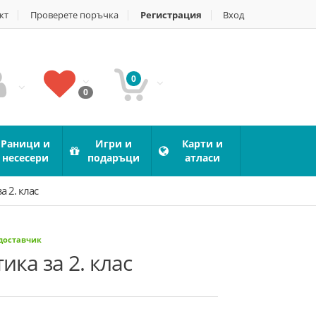
кт
Проверете поръчка
Регистрация
Вход
0
0
Раници и
Игри и
Карти и
несесери
подаръци
атласи
а 2. клас
 доставчик
ка за 2. клас