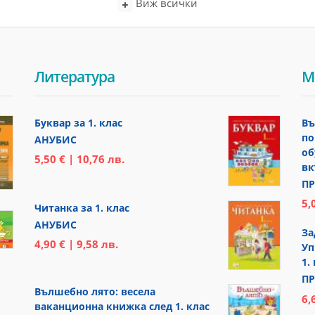
Виж всички
Литература
М
Буквар за 1. клас
Въ
по
АНУБИС
об
5,50 € | 10,76 лв.
вк
ПР
5,
Читанка за 1. клас
АНУБИС
За
4,90 € | 9,58 лв.
Уп
1.
ПР
Вълшебно лято: весела
6,
ваканционна книжка след 1. клас