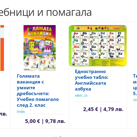
чебници и помагала
Едностранно
Голямата
Т
учебно табло:
ваканция с
и
Английската
умните
ц
азбука
дребосъчета:
5
АВИС 24
Учебно помагало
ПР
след 2. клас
2,45 € | 4,79 лв.
РИВА
 лв.
5,00 € | 9,78 лв.