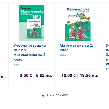
Учебна тетрадка
Математика за 2.
У
№ 2 по
клас
п
математика за 2.
2
РИВА
.
клас
и
у
РИВА
РИ
3,50 € | 6,85 лв.
10,00 € | 19,56 лв.
 лв.
Виж всички