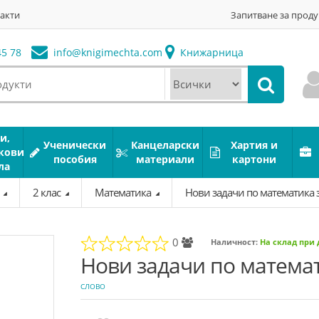
акти
Запитване за проду
5 78
info@
knigimechta.com
Книжарница
и,
Ученически
Канцеларски
Хартия и
кови
пособия
материали
картони
ла
а
2 клас
Математика
Нови задачи по математика з
0
Наличност:
На склад при
Нови задачи по математи
СЛОВО