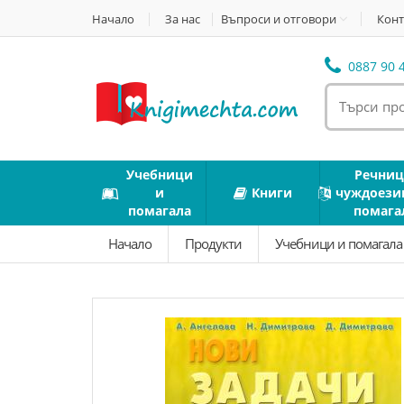
Начало
За нас
Въпроси и отговори
Конт
0887 90 4
Учебници
Речниц
и
Книги
чуждоези
помагала
помага
Начало
Продукти
Учебници и помагал