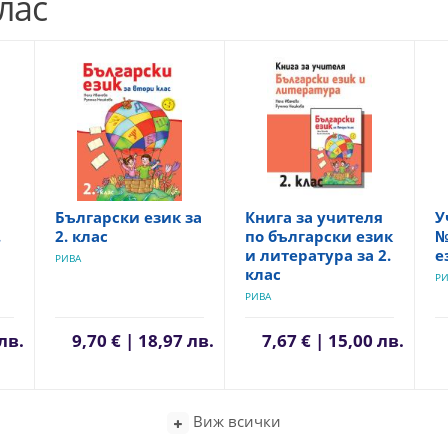
лас
Български език за
Книга за учителя
У
.
2. клас
по български език
№
и литература за 2.
е
РИВА
клас
РИ
РИВА
 лв.
9,70 € | 18,97 лв.
7,67 € | 15,00 лв.
Виж всички