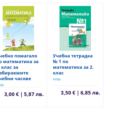
чебно помагало
Учебна тетрадка
о математика за
№ 1 по
. клас за
математика за 2.
збираемите
клас
чебни часове
РИВА
ВА
3,50 € | 6,85 лв.
3,00 € | 5,87 лв.