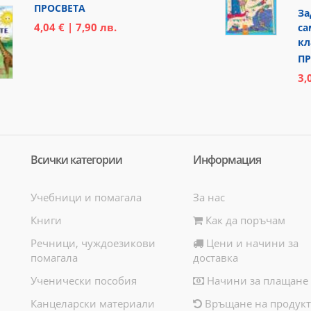
ПРОСВЕТА
За
4,04 € | 7,90 лв.
са
кл
ПР
3,
Всички категории
Информация
Учебници и помагала
За нас
Книги
Как да поръчам
Речници, чуждоезикови
Цени и начини за
помагала
доставка
Ученически пособия
Начини за плащане
Канцеларски материали
Връщане на продукт