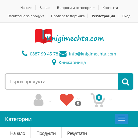
Начало
За нас
Въпроси и отговори
Контакти
Запитване за продукт
Проверете поръчка
Регистрация
Вход
0887 90 45 78
info@
knigimechta.com
Книжарница
0
0
Категории
Toggle
navigat
Начало
Продукти
Резултати