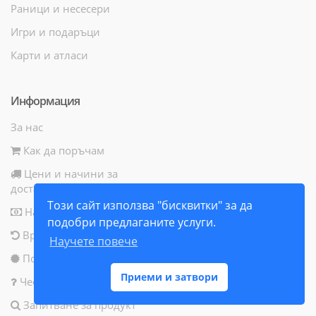
Раници и несесери
Игри и подаръци
Карти и атласи
Информация
За нас
Как да поръчам
Цени и начини за
доставка
Този сайт използва "бисквитки" за да
Начини за плащане
подобри предлаганите услуги.
Връщане на продукт
Научете повече
Политика за бисквитки
Приеми и затвори
Често задавани въпроси
Запитване за продукт