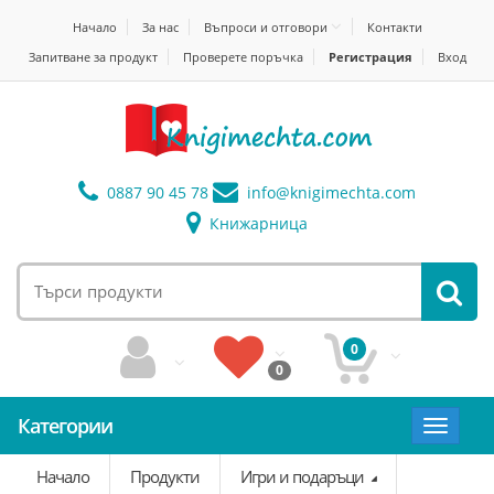
Начало
За нас
Въпроси и отговори
Контакти
Запитване за продукт
Проверете поръчка
Регистрация
Вход
0887 90 45 78
info@
knigimechta.com
Книжарница
0
0
Категории
Toggle
navigat
Начало
Продукти
Игри и подаръци