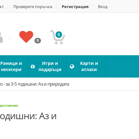
кт
Проверете поръчка
Регистрация
Вход
0
0
Раници и
Игри и
Карти и
несесери
подаръци
атласи
то - за 3-5 годишни: Аз и природата
 доставчик
 годишни: Аз и