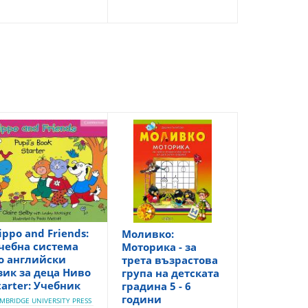
ippo and Friends:
Моливко:
чебна система
Моторика - за
о английски
трета възрастова
зик за деца Ниво
група на детската
tarter: Учебник
градина 5 - 6
години
MBRIDGE UNIVERSITY PRESS