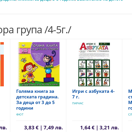
ра група /4-5г./
Голяма книга за
Игри с азбуката 4-
М
детската градина.
7 г.
с
За деца от 3 до 5
М
ПАРНАС
години
г
ФЮТ
С
 лв.
3,83 € | 7,49 лв.
1,64 € | 3,21 лв.