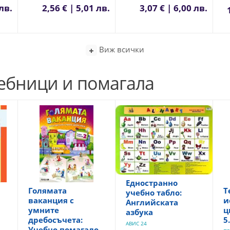
 лв.
2,56 € | 5,01 лв.
3,07 € | 6,00 лв.
Виж всички
чебници и помагала
Едностранно
Голямата
Т
учебно табло:
ваканция с
и
Английската
умните
ц
азбука
дребосъчета:
5
АВИС 24
Учебно помагало