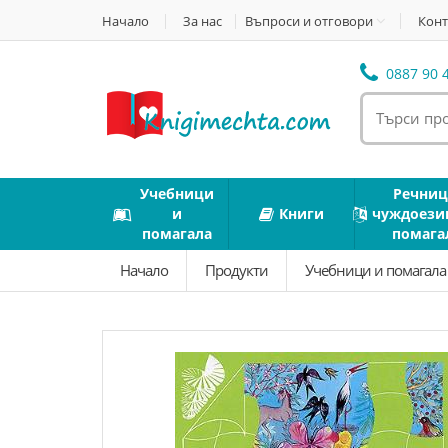
Начало
За нас
Въпроси и отговори
Конт
0887 90 4
Учебници
Речниц
и
Книги
чуждоези
помагала
помага
Начало
Продукти
Учебници и помагал