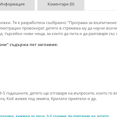
 Информация
Коментари (0)
книжки. Тя е разработена съобразно "Програма за възпитание
юстрации провокират детето в стремежа му да научи всичко
а, търсейки нови неща, за които да пита и да разговаря със
ишни" съдържа пет заглавия:
3-5 годишните, детето ще отговаря на въпросите, които го в
та, Кой живее под земята, Крилати приятели и др.
градина
,
книжки за деца
,
3-5 години
,
възпитание на детето