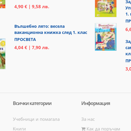
За
4,90 € | 9,58 лв.
Уп
1.
ПР
Вълшебно лято: весела
6,
ваканционна книжка след 1. клас
ПРОСВЕТА
За
4,04 € | 7,90 лв.
са
кл
ПР
3,
Всички категории
Информация
Учебници и помагала
За нас
Книги
Как да поръчам