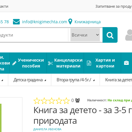
акти
Запитване за проду
5 78
info@
knigimechta.com
Книжарница
и,
Ученически
Канцеларски
Хартия и
кови
пособия
материали
картони
ла
а
Детска градина
Втора група /4-5г./
Книга за дете
0
Наличност:
На склад при
Книга за детето - за 3-5
природата
ДАНИЕЛА УБЕНОВА