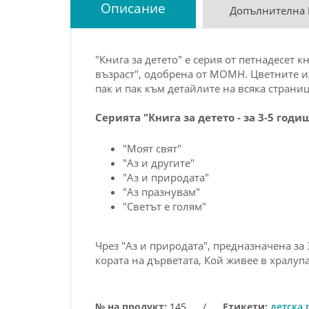
Описание
Допълнителна
"Книга за детето" е серия от петнадесет 
възраст", одобрена от МОМН. Цветните ил
пак и пак към детайлите на всяка страниц
Серията "Книга за детето - за 3-5 год
"Моят свят"
"Аз и другите"
"Аз и природата"
"Аз празнувам"
"Светът е голям"
Чрез "Аз и природата", предназначена за 
кората на дърветата, Кой живее в хралупа
№ на продукт:
145
/
Етикети:
детска 