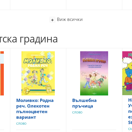
Виж всички
тска градина
H
Моливко: Родна
Вълшебна
У
реч. Олекотен
пръчица
п
пълноцветен
СЛОВО
е
вариант
S
СЛОВО
CA