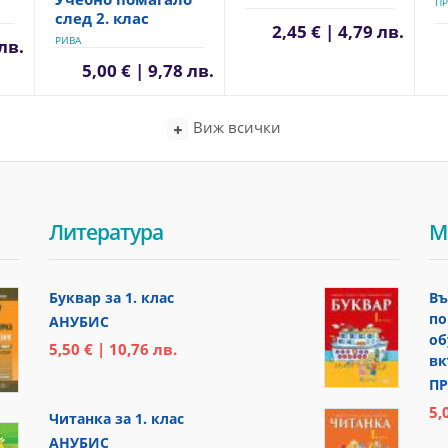
ПР
след 2. клас
2,45 € | 4,79 лв.
РИВА
 лв.
5,00 € | 9,78 лв.
Виж всички
Литература
М
Буквар за 1. клас
Въ
по
АНУБИС
об
5,50 € | 10,76 лв.
вк
ПР
5,
Читанка за 1. клас
АНУБИС