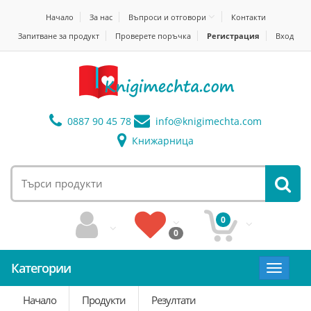
Начало
За нас
Въпроси и отговори
Контакти
Запитване за продукт
Проверете поръчка
Регистрация
Вход
0887 90 45 78
info@
knigimechta.com
Книжарница
0
0
Категории
Toggle
navigat
Начало
Продукти
Резултати