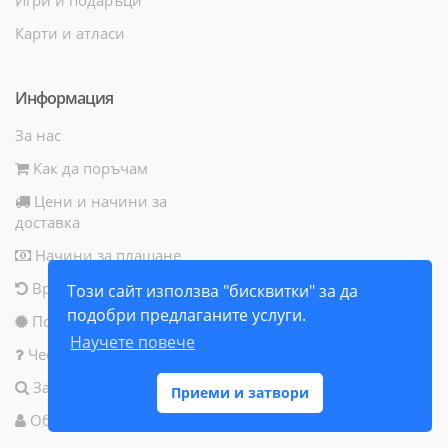
Карти и атласи
Информация
За нас
Как да поръчам
Цени и начини за
доставка
Начини за плащане
Връщане на продукт
Този сайт използва "бисквитки" за да
подобри предлаганите услуги.
Политика за бисквитки
Научете повече
Често задавани въпроси
Запитване за продукт
Приеми и затвори
Общи условия за ползване