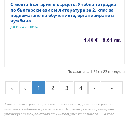
С моята България в сърцето: Учебна тетрадка
по български език и литература за 2. клас за
подпомагане на обучението, организирано в
чужбина
ДАНИЕЛА УБЕНОВА
4,40 € | 8,61 лв.
Показани са 1-24 от 83 продукта
«
‹
1
2
3
4
›
»
Ключови думи: учебници безплатна доставка, учебници и учебни
помагала, учебници и учебни тетрадки, нови учебници, одобрени
учебници от Мон,помагала да учителя,учебни помагала 1 - 4 клас