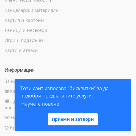
Канцеларски материали
Хартия и картони
Раници и несесери
Игри и подаръци
Карти и атласи
Информация
За нас
Този сайт използва "бисквитки" за да
Как да поръчам
подобри предлаганите услуги.
Цени и начини за
Научете повече
доставка
Начини за плащане
Приеми и затвори
Връщане на продукт