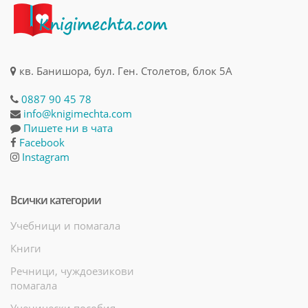
кв. Банишора, бул. Ген. Столетов, блок 5А
0887 90 45 78
info@knigimechta.com
Пишете ни в чата
Facebook
Instagram
Всички категории
Учебници и помагала
Книги
Речници, чуждоезикови
помагала
Ученически пособия