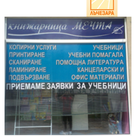
партньори
Our
team