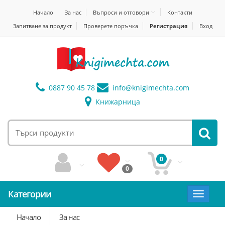
Начало
За нас
Въпроси и отговори
Контакти
Запитване за продукт
Проверете поръчка
Регистрация
Вход
0887 90 45 78
info@
knigimechta.com
Книжарница
0
0
Категории
Toggle
navigat
Начало
За нас