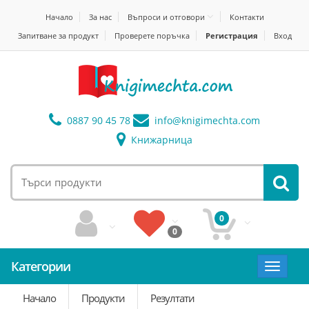
Начало
За нас
Въпроси и отговори
Контакти
Запитване за продукт
Проверете поръчка
Регистрация
Вход
0887 90 45 78
info@
knigimechta.com
Книжарница
0
0
Категории
Toggle
navigat
Начало
Продукти
Резултати