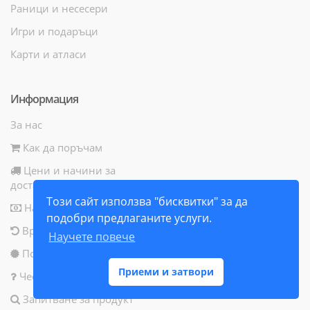
Раници и несесери
Игри и подаръци
Карти и атласи
Информация
За нас
Как да поръчам
Цени и начини за
доставка
Този сайт използва "бисквитки" за да
Начини за плащане
подобри предлаганите услуги.
Връщане на продукт
Научете повече
Политика за бисквитки
Приеми и затвори
Често задавани въпроси
Запитване за продукт