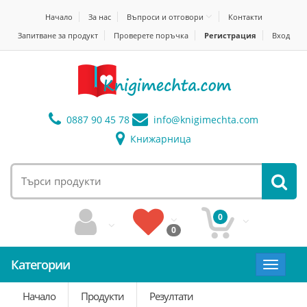
Начало
За нас
Въпроси и отговори
Контакти
Запитване за продукт
Проверете поръчка
Регистрация
Вход
0887 90 45 78
info@
knigimechta.com
Книжарница
0
0
Категории
Toggle
navigat
Начало
Продукти
Резултати