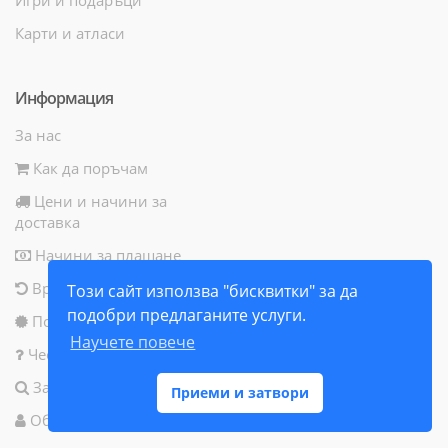
Карти и атласи
Информация
За нас
Как да поръчам
Цени и начини за
доставка
Начини за плащане
Връщане на продукт
Този сайт използва "бисквитки" за да
подобри предлаганите услуги.
Политика за бисквитки
Научете повече
Често задавани въпроси
Запитване за продукт
Приеми и затвори
Общи условия за ползване