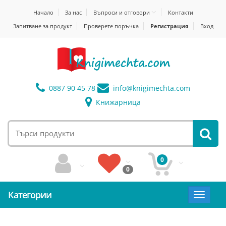
Начало
За нас
Въпроси и отговори
Контакти
Запитване за продукт
Проверете поръчка
Регистрация
Вход
0887 90 45 78
info@
knigimechta.com
Книжарница
0
0
Категории
Toggle
navigat