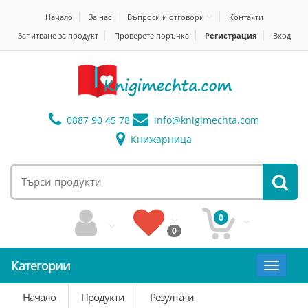
Начало
За нас
Въпроси и отговори
Контакти
Запитване за продукт
Проверете поръчка
Регистрация
Вход
0887 90 45 78
info@
knigimechta.com
Книжарница
0
0
Категории
Toggle
navigat
Начало
Продукти
Резултати