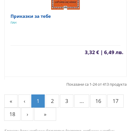
Приказки за тебе
ПАН
3,32 € | 6,49 лв.
Показани са 1-24 от 413 продукта
«
‹
1
2
3
...
16
17
18
›
»
Ключови думи: учебници безплатна доставка, учебници и учебни