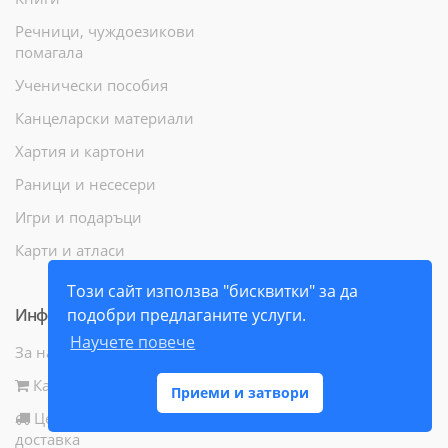
Речници, чуждоезикови
помагала
Ученически пособия
Канцеларски материали
Хартия и картони
Раници и несесери
Игри и подаръци
Карти и атласи
Този сайт използва "бисквитки" за да
Информация
подобри предлаганите услуги.
Научете повече
За нас
Как да поръчам
Приеми и затвори
Цени и начини за
доставка