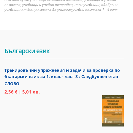
помагала, учебници и учебни тетрадки, нови учебници, одобрени
учебници от Мон,помагала да учителя,учебни помагала 1 - 4 клас
Български език
Тренировъчни упражнения и задачи за проверка по
български език за 1. клас - част 3 : Следбуквен етап
СЛОВО
2,56 € | 5,01 лв.