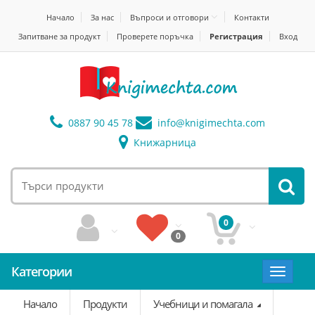
Начало
За нас
Въпроси и отговори
Контакти
Запитване за продукт
Проверете поръчка
Регистрация
Вход
0887 90 45 78
info@
knigimechta.com
Книжарница
0
0
Категории
Toggle
navigat
Начало
Продукти
Учебници и помагала