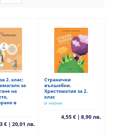
а 2. клас:
Странички
омагало за
вълшебни.
гане на
Христоматия за 2.
то,
клас
ирано в
БГ УЧЕБНИК
4,55 € | 8,90 лв.
3 € | 20,01 лв.