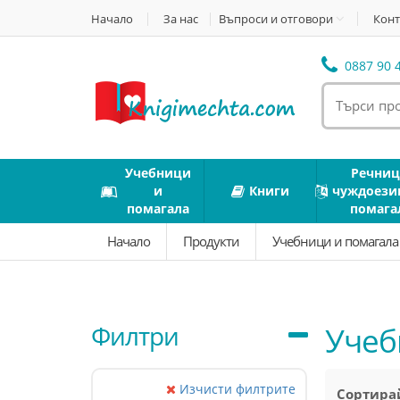
Начало
За нас
Въпроси и отговори
Конт
0887 90 4
Учебници
Речниц
и
Книги
чуждоези
помагала
помага
Начало
Продукти
Учебници и помагал
Филтри
Учеб
Изчисти филтрите
Сортирай