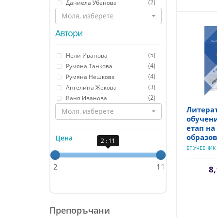
(2)
Даниела Убенова
Моля, изберете
Автори
(5)
Нели Иванова
(4)
Румяна Танкова
(4)
Румяна Нешкова
(3)
Ангелина Жекова
(2)
Ваня Иванова
Литера
Моля, изберете
обучен
етап на
образов
Цена
2 : 11
БГ УЧЕБНИК
2
11
8,
Препоръчани