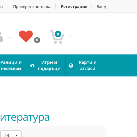
кт
Проверете поръчка
Регистрация
Вход
0
0
Раници и
Игри и
Карти и
несесери
подаръци
атласи
Литература
24