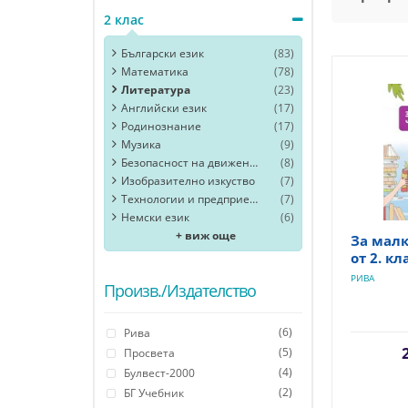
2 клас
Български език
(83)
Математика
(78)
Литература
(23)
Английски език
(17)
Родинознание
(17)
Музика
(9)
Безопасност на движението
(8)
Изобразително изкуство
(7)
Технологии и предприемачество
(7)
Немски език
(6)
+ виж още
За мал
от 2. кл
РИВА
Произв./Издателство
(6)
Рива
(5)
Просвета
(4)
Булвест-2000
(2)
БГ Учебник