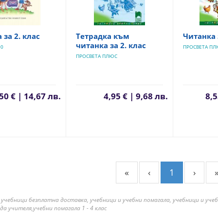
 за 2. клас
Тетрадка към
Читанка 
читанка за 2. клас
00
ПРОСВЕТА ПЛ
ПРОСВЕТА ПЛЮС
50 € | 14,67 лв.
4,95 € | 9,68 лв.
8,5
«
‹
1
›
 учебници безплатна доставка, учебници и учебни помагала, учебници и уче
да учителя,учебни помагала 1 - 4 клас