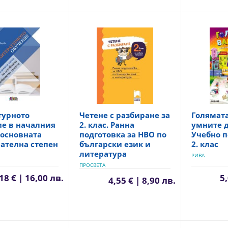
турното
Четене с разбиране за
Голямата
ие в началния
2. клас. Ранна
умните д
 основната
подготовка за НВО по
Учебно п
ателна степен
български език и
2. клас
литература
РИВА
ПРОСВЕТА
18 € | 16,00 лв.
5,
4,55 € | 8,90 лв.