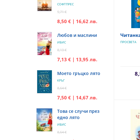
СОФТПРЕС
9,71 €
8,50 € | 16,62 лв.
Читанка
Любов и маслини
ПРОСВЕТА
ИБИС
8,13 €
7,13 € | 13,95 лв.
8,
Моето гръцко лято
КРЪГ
8,64 €
7,50 € | 14,67 лв.
Това се случи през
едно лято
ИБИС
8,64 €