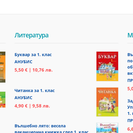
Литература
М
Буквар за 1. клас
Въ
по
АНУБИС
об
5,50 € | 10,76 лв.
вк
ПР
5,
Читанка за 1. клас
АНУБИС
За
4,90 € | 9,58 лв.
Уп
1.
ПР
Вълшебно лято: весела
6,
ваканционна книжка след 1. клас