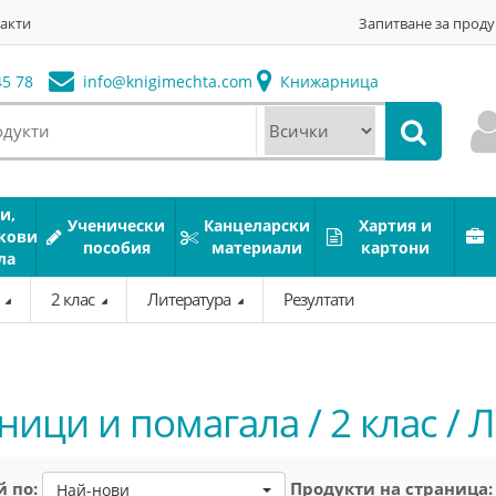
акти
Запитване за проду
5 78
info@
knigimechta.com
Книжарница
и,
Ученически
Канцеларски
Хартия и
кови
пособия
материали
картони
ла
а
2 клас
Литература
Резултати
ници и помагала / 2 клас / 
 по:
Продукти на страница:
Най-нови