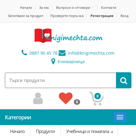
Начало
За нас
Въпроси и отговори
Контакти
Запитване за продукт
Проверете поръчка
Регистрация
Вход
0887 90 45 78
info@
knigimechta.com
Книжарница
0
0
Категории
Toggle
navigat
Начало
Продукти
Учебници и помагала