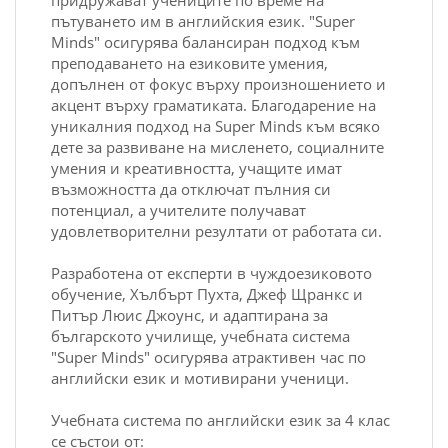
придружават учениците по време на
пътуването им в английския език. "Super
Minds" осигурява балансиран подход към
преподаването на езиковите умения,
допълнен от фокус върху произношението и
акцент върху граматиката. Благодарение на
уникалния подход на Super Minds към всяко
дете за развиване на мисленето, социалните
умения и креативността, учащите имат
възможността да отключат пълния си
потенциал, а учителите получават
удовлетворителни резултати от работата си.
Разработена от експерти в чуждоезиковото
обучение, Хълбърт Пухта, Джеф Щранкс и
Питър Люис Джоунс, и адаптирана за
българското училище, учебната система
"Super Minds" осигурява атрактивен час по
английски език и мотивирани ученици.
Учебната система по английски език за 4 клас
се състои от: