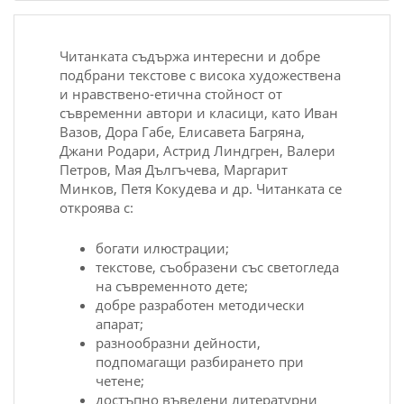
Читанката съдържа интересни и добре
подбрани текстове с висока художествена
и нравствено-етична стойност от
съвременни автори и класици, като Иван
Вазов, Дора Габе, Елисавета Багряна,
Джани Родари, Астрид Линдгрен, Валери
Петров, Мая Дългъчева, Маргарит
Минков, Петя Кокудева и др. Читанката се
откроява с:
богати илюстрации;
текстове, съобразени със светогледа
на съвременното дете;
добре разработен методически
апарат;
разнообразни дейности,
подпомагащи разбирането при
четене;
достъпно въведени литературни