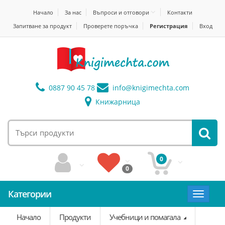
Начало
За нас
Въпроси и отговори
Контакти
Запитване за продукт
Проверете поръчка
Регистрация
Вход
0887 90 45 78
info@
knigimechta.com
Книжарница
0
0
Категории
Toggle
navigat
Начало
Продукти
Учебници и помагала