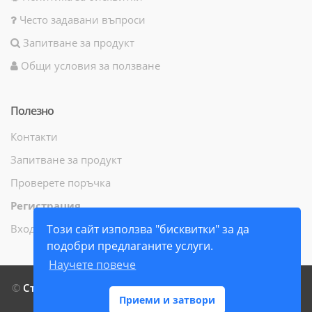
Често задавани въпроси
Запитване за продукт
Общи условия за ползване
Полезно
Контакти
Запитване за продукт
Проверете поръчка
Регистрация
Вход
Този сайт използва "бисквитки" за да
подобри предлаганите услуги.
Научете повече
©
СтамилиБук ЕООД
- Всички права запазени - 2014 г. -
Приеми и затвори
2026 г.