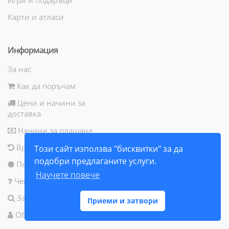
Карти и атласи
Информация
За нас
Как да поръчам
Цени и начини за
доставка
Начини за плащане
Връщане на продукт
Този сайт използва "бисквитки" за да
подобри предлаганите услуги.
Политика за бисквитки
Научете повече
Често задавани въпроси
Запитване за продукт
Приеми и затвори
Общи условия за ползване