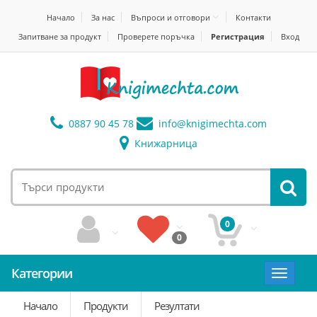
Начало
За нас
Въпроси и отговори
Контакти
Запитване за продукт
Проверете поръчка
Регистрация
Вход
0887 90 45 78
info@
knigimechta.com
Книжарница
0
0
Категории
Toggle
navigat
Начало
Продукти
Резултати