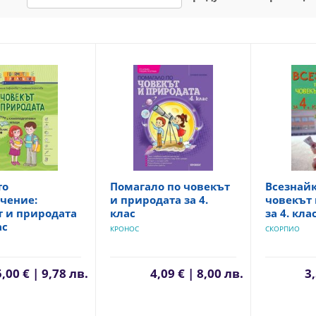
то
Помагало по човекът
Всезнайк
чение:
и природата за 4.
човекът 
т и природата
клас
за 4. кла
ас
КРОНОС
СКОРПИО
5,00 € | 9,78 лв.
4,09 € | 8,00 лв.
3,