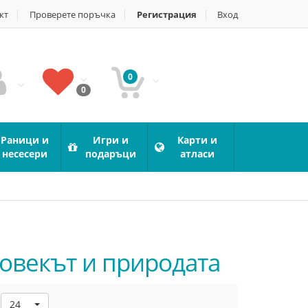
кт
Проверете поръчка
Регистрация
Вход
0
0
Раници и
Игри и
Карти и
несесери
подаръци
атласи
Човекът и природата
24