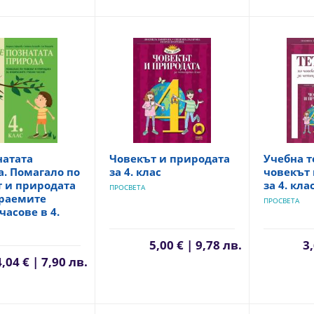
натата
Човекът и природата
Учебна т
. Помагало по
за 4. клас
човекът 
т и природата
за 4. кла
ПРОСВЕТА
ираемите
ПРОСВЕТА
часове в 4.
5,00 € | 9,78 лв.
3,
4,04 € | 7,90 лв.