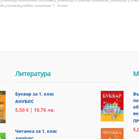
 учебници безплатна доставка, учебници и учебни помагала, учебници и уче
да учителя,учебни помагала 1 - 4 клас
Литература
М
Буквар за 1. клас
Въ
по
АНУБИС
об
5,50 € | 10,76 лв.
вк
ПР
5,
Читанка за 1. клас
АНУБИС