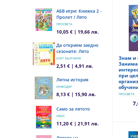
АБВ игри: Книжка 2 -
Пролет / Лято
ПРОСВЕТА
10,05 € | 19,66 лв.
Да открием заедно
сезоните: Лято
Знам и 
КЛЕТ БЪЛГАРИЯ
Занима
2,51 € | 4,91 лв.
интерес
при це
Лятна история
органи
обучен
ИНФОДАР
8,13 € | 15,90 лв.
ПРОСВЕТА
7,
Само за лятото
ИБИС
11,20 € | 21,91 лв.
Лятото на