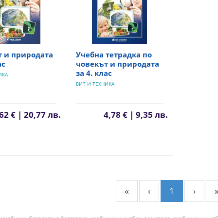
т и природата
Учебна тетрадка по
ас
човекът и природата
за 4. клас
ИКА
БИТ И ТЕХНИКА
62 € | 20,77 лв.
4,78 € | 9,35 лв.
«
‹
1
›