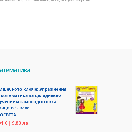
бни тетрадки, нови учебници, одобрени учебници от
атематика
лшебното ключе: Упражнения
 математика за целодневно
учение и самоподготовка
ъщи в 1. клас
ОСВЕТА
01 € | 9,80 лв.