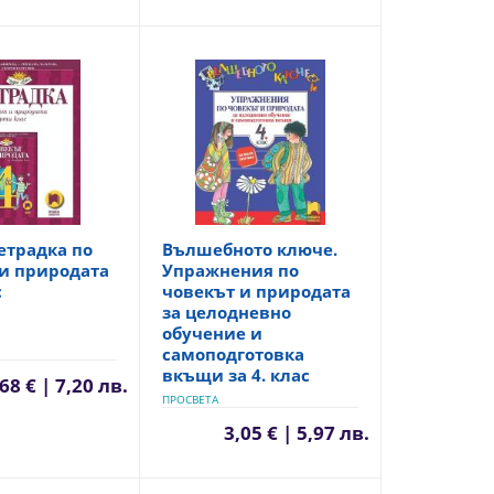
етрадка по
Вълшебното ключе.
и природата
Упражнения по
с
човекът и природата
за целодневно
обучение и
самоподготовка
вкъщи за 4. клас
68 € | 7,20 лв.
ПРОСВЕТА
3,05 € | 5,97 лв.