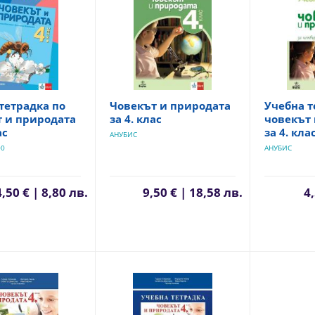
тетрадка по
Човекът и природата
Учебна т
т и природата
за 4. клас
човекът 
ас
за 4. кла
АНУБИС
00
АНУБИС
4,50 € | 8,80 лв.
9,50 € | 18,58 лв.
4,