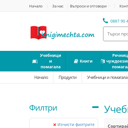
Начало
За нас
Въпроси и отговори
Конт
0887 90 4
Учебници
Речниц
и
Книги
чуждоези
помагала
помага
Начало
Продукти
Учебници и помагал
Филтри
Учеб
Изчисти филтрите
Сортирай