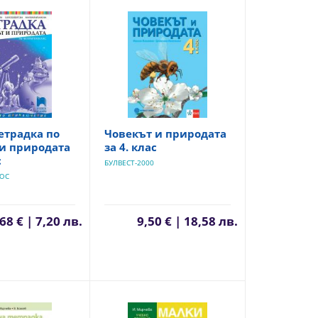
етрадка по
Човекът и природата
и природата
за 4. клас
с
БУЛВЕСТ-2000
ЮС
68 € | 7,20 лв.
9,50 € | 18,58 лв.