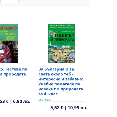
о. Тестове по
За България и за
и природата
света около теб -
с
интересно и забавно:
Учебно помагало по
човекът и природата
за 4. клас
СКОРПИО
53 € | 6,90 лв.
5,62 € | 10,99 лв.