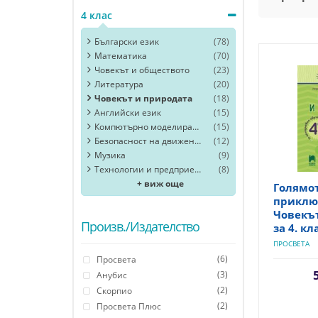
4 клас
Български език
(78)
Математика
(70)
Човекът и обществото
(23)
Литература
(20)
Човекът и природата
(18)
Английски език
(15)
Компютърно моделиране
(15)
Безопасност на движението
(12)
Музика
(9)
Технологии и предприемачество
(8)
+ виж още
Голямо
приклю
Човекъ
Произв./Издателство
за 4. кл
ПРОСВЕТА
(6)
Просвета
(3)
Анубис
(2)
Скорпио
(2)
Просвета Плюс