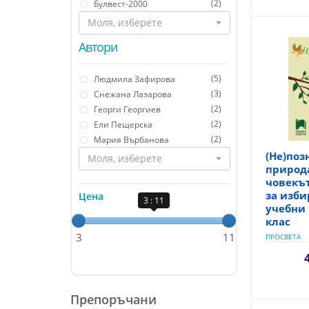
(2)
Булвест-2000
Моля, изберете
Автори
(5)
Людмила Зафирова
(3)
Снежана Лазарова
(2)
Георги Георгиев
(2)
Ели Пещерска
(2)
Мария Върбанова
(Не)поз
Моля, изберете
природа
човекъ
за изб
Цена
3 : 11
учебни 
клас
3
11
ПРОСВЕТА
Препоръчани