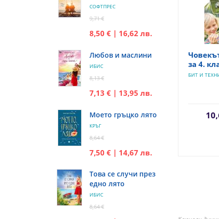
СОФТПРЕС
9,71 €
8,50 € | 16,62 лв.
Човекъ
Любов и маслини
за 4. кл
ИБИС
БИТ И ТЕХН
8,13 €
7,13 € | 13,95 лв.
10,
Моето гръцко лято
КРЪГ
8,64 €
7,50 € | 14,67 лв.
Това се случи през
едно лято
ИБИС
8,64 €