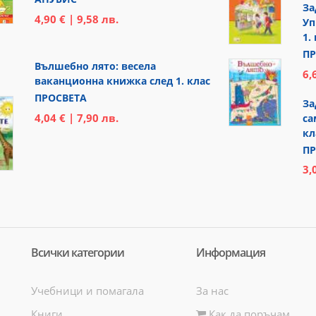
За
4,90 € | 9,58 лв.
Уп
1.
ПР
Вълшебно лято: весела
6,
ваканционна книжка след 1. клас
ПРОСВЕТА
За
4,04 € | 7,90 лв.
са
кл
ПР
3,
Всички категории
Информация
Учебници и помагала
За нас
Книги
Как да поръчам