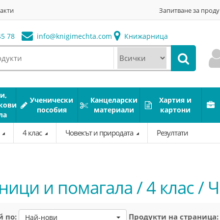
акти
Запитване за проду
5 78
info@
knigimechta.com
Книжарница
и,
Ученически
Канцеларски
Хартия и
кови
пособия
материали
картони
ла
а
4 клас
Човекът и природата
Резултати
ници и помагала / 4 клас / 
 по:
Продукти на страница:
Най-нови