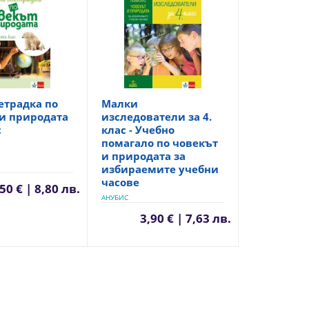
етрадка по
Малки
и природата
изследователи за 4.
с
клас - Учебно
помагало по човекът
и природата за
избираемите учебни
часове
50 € | 8,80 лв.
АНУБИС
3,90 € | 7,63 лв.