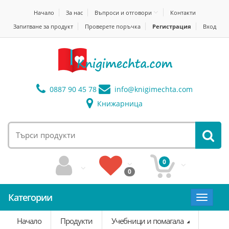
Начало
За нас
Въпроси и отговори
Контакти
Запитване за продукт
Проверете поръчка
Регистрация
Вход
0887 90 45 78
info@
knigimechta.com
Книжарница
0
0
Категории
Toggle
navigat
Начало
Продукти
Учебници и помагала