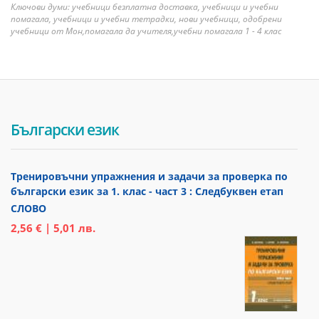
Ключови думи: учебници безплатна доставка, учебници и учебни
помагала, учебници и учебни тетрадки, нови учебници, одобрени
учебници от Мон,помагала да учителя,учебни помагала 1 - 4 клас
Български език
Тренировъчни упражнения и задачи за проверка по
български език за 1. клас - част 3 : Следбуквен етап
СЛОВО
2,56 € | 5,01 лв.