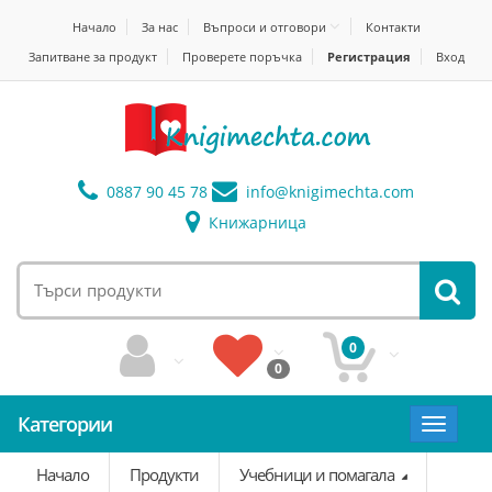
Начало
За нас
Въпроси и отговори
Контакти
Запитване за продукт
Проверете поръчка
Регистрация
Вход
0887 90 45 78
info@
knigimechta.com
Книжарница
0
0
Категории
Toggle
navigat
Начало
Продукти
Учебници и помагала