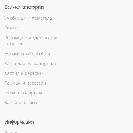
Всички категории
Учебници и помагала
Книги
Речници, чуждоезикови
помагала
Ученически пособия
Канцеларски материали
Хартия и картони
Раници и несесери
Игри и подаръци
Карти и атласи
Информация
За нас