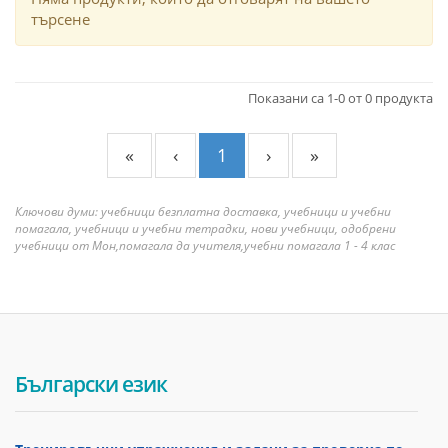
търсене
Показани са 1-0 от 0 продукта
«
‹
1
›
»
Ключови думи: учебници безплатна доставка, учебници и учебни
помагала, учебници и учебни тетрадки, нови учебници, одобрени
учебници от Мон,помагала да учителя,учебни помагала 1 - 4 клас
Български език