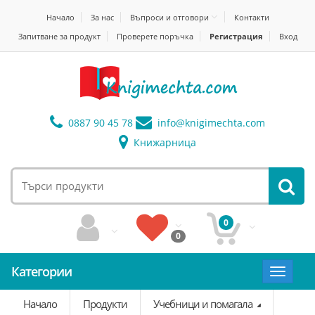
Начало
За нас
Въпроси и отговори
Контакти
Запитване за продукт
Проверете поръчка
Регистрация
Вход
0887 90 45 78
info@
knigimechta.com
Книжарница
0
0
Категории
Toggle
navigat
Начало
Продукти
Учебници и помагала