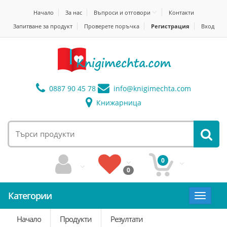
Начало
За нас
Въпроси и отговори
Контакти
Запитване за продукт
Проверете поръчка
Регистрация
Вход
0887 90 45 78
info@
knigimechta.com
Книжарница
0
0
Категории
Toggle
navigat
Начало
Продукти
Резултати