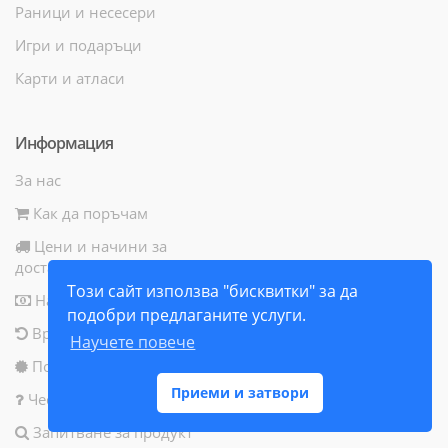
Раници и несесери
Игри и подаръци
Карти и атласи
Информация
За нас
Как да поръчам
Цени и начини за
доставка
Този сайт използва "бисквитки" за да
Начини за плащане
подобри предлаганите услуги.
Връщане на продукт
Научете повече
Политика за бисквитки
Приеми и затвори
Често задавани въпроси
Запитване за продукт