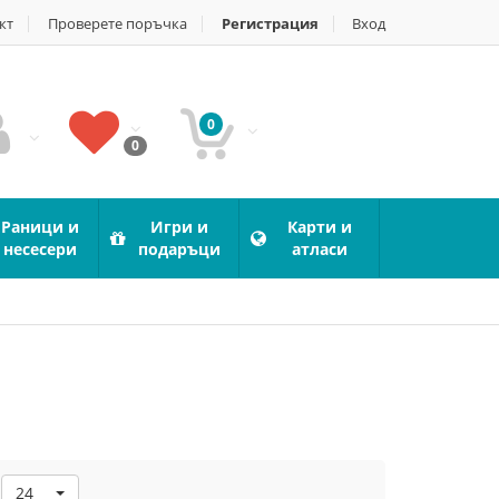
кт
Проверете поръчка
Регистрация
Вход
0
0
Раници и
Игри и
Карти и
несесери
подаръци
атласи
24