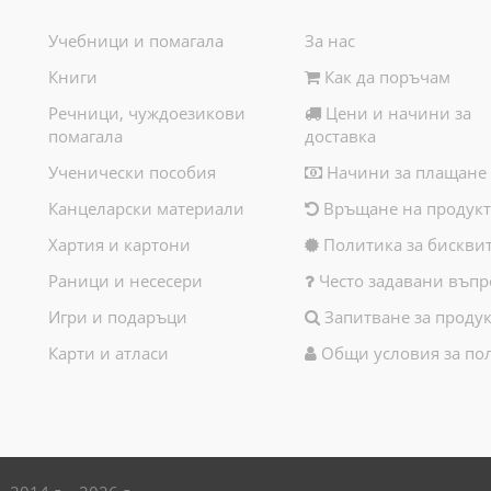
Учебници и помагала
За нас
Книги
Как да поръчам
Речници, чуждоезикови
Цени и начини за
помагала
доставка
Ученически пособия
Начини за плащане
Канцеларски материали
Връщане на продукт
Хартия и картони
Политика за бискви
Раници и несесери
Често задавани въпр
Игри и подаръци
Запитване за продук
Карти и атласи
Общи условия за по