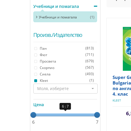
Учебници и помагала
Учебници и помагала
(1)
Произв./Издателство
(813)
Пан
(711)
Фют
(679)
Просвета
(567)
Скорпио
(493)
Сиела
Super G
(1)
Кleet
Bulgari
по англ
Моля, изберете
4. клас
КLEET
Цена
6 : 7
6,
6
7