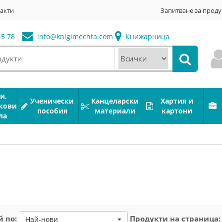
акти
Запитване за проду
5 78
info@
knigimechta.com
Книжарница
и,
Ученически
Канцеларски
Хартия и
кови
пособия
материали
картони
ла
 по:
Продукти на страница:
Най-нови