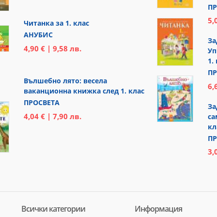
ПР
5,
Читанка за 1. клас
АНУБИС
За
4,90 € | 9,58 лв.
Уп
1.
ПР
Вълшебно лято: весела
6,
ваканционна книжка след 1. клас
ПРОСВЕТА
За
4,04 € | 7,90 лв.
са
кл
ПР
3,
Всички категории
Информация