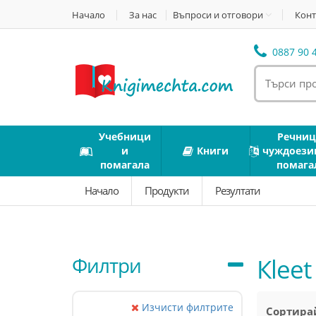
Начало
За нас
Въпроси и отговори
Конт
0887 90 4
Учебници
Речниц
и
Книги
чуждоези
помагала
помага
Начало
Продукти
Резултати
Филтри
Кleet
Изчисти филтрите
Сортирай