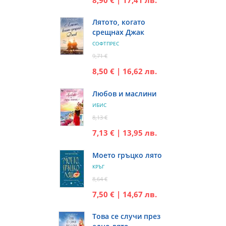
Лятото, когато
срещнах Джак
СОФТПРЕС
9,71 €
8,50 € | 16,62 лв.
Любов и маслини
ИБИС
8,13 €
7,13 € | 13,95 лв.
Моето гръцко лято
КРЪГ
8,64 €
7,50 € | 14,67 лв.
Това се случи през