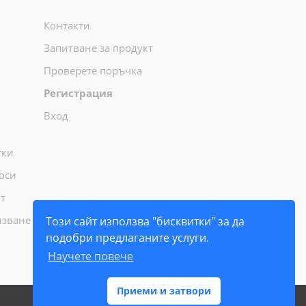
Контакти
Запитване за продукт
Проверете поръчка
Регистрация
Вход
тки
оси
т
лзване
Този сайт използва "бисквитки" за да
подобри предлаганите услуги.
Научете повече
Приеми и затвори