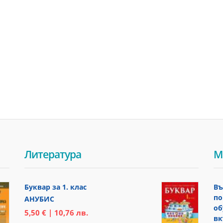
Литература
М
Буквар за 1. клас
Въ
по
АНУБИС
об
5,50 € | 10,76 лв.
вк