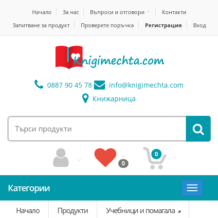
Начало
За нас
Въпроси и отговори
Контакти
Запитване за продукт
Проверете поръчка
Регистрация
Вход
0887 90 45 78
info@
knigimechta.com
Книжарница
0
0
Категории
Toggle
navigat
Начало
Продукти
Учебници и помагала