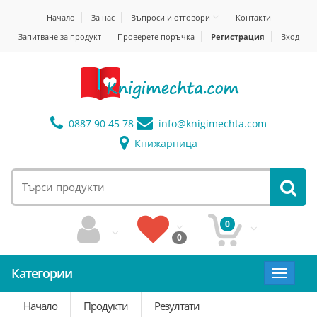
Начало
За нас
Въпроси и отговори
Контакти
Запитване за продукт
Проверете поръчка
Регистрация
Вход
0887 90 45 78
info@
knigimechta.com
Книжарница
0
0
Категории
Toggle
navigat
Начало
Продукти
Резултати