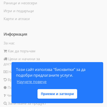
Раници и несесери
Игри и подаръци
Карти и атласи
Информация
За нас
Как да поръчам
Цени и начини за
доставка
Този сайт използва "бисквитки" за да
Начини за плащане
подобри предлаганите услуги.
Връщане на продукт
Научете повече
Политика за бисквитки
Приеми и затвори
Често задавани въпроси
Запитване за продукт