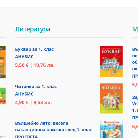
Литература
М
Буквар за 1. клас
Въ
по
АНУБИС
об
5,50 € | 10,76 лв.
вк
ПР
5,
Читанка за 1. клас
АНУБИС
За
4,90 € | 9,58 лв.
Уп
1.
ПР
Вълшебно лято: весела
6,
ваканционна книжка след 1. клас
ПРОСВЕТА