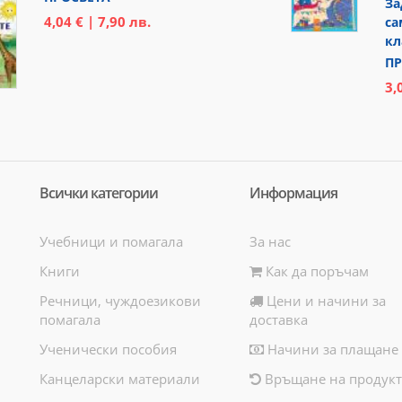
За
4,04 € | 7,90 лв.
са
кл
ПР
3,
Всички категории
Информация
Учебници и помагала
За нас
Книги
Как да поръчам
Речници, чуждоезикови
Цени и начини за
помагала
доставка
Ученически пособия
Начини за плащане
Канцеларски материали
Връщане на продукт