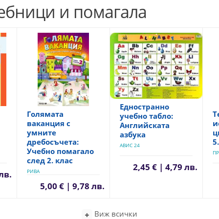
чебници и помагала
Едностранно
Голямата
Т
учебно табло:
ваканция с
и
Английската
умните
ц
азбука
дребосъчета:
5
АВИС 24
Учебно помагало
ПР
след 2. клас
2,45 € | 4,79 лв.
РИВА
 лв.
5,00 € | 9,78 лв.
Виж всички