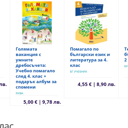
Голямата
Помагало по
Т
ваканция с
български език и
б
умните
литература за 4.
2
дребосъчета:
клас
БУ
Учебно помагало
БГ УЧЕБНИК
след 4. клас +
подарък албум за
 лв.
4,55 € | 8,90 лв.
спомени
РИВА
5,00 € | 9,78 лв.
лас