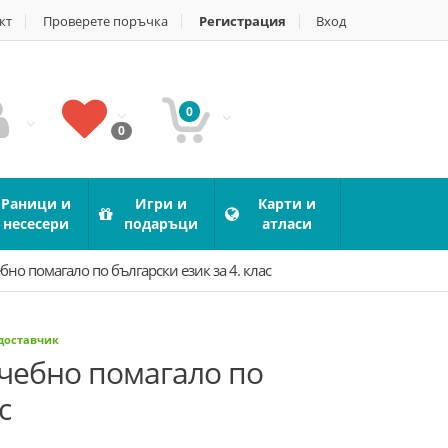
кт
Проверете поръчка
Регистрация
Вход
0
0
Раници и
Игри и
Карти и
несесери
подаръци
атласи
бно помагало по български език за 4. клас
 доставчик
учебно помагало по
с