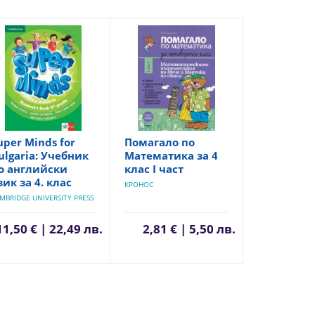
uper Minds for
Помагало по
ulgaria: Учебник
Математика за 4
о английски
клас I част
зик за 4. клас
КРОНОС
MBRIDGE UNIVERSITY PRESS
11,50 € | 22,49 лв.
2,81 € | 5,50 лв.