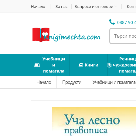
Начало
За нас
Въпроси и отговори
Конт
0887 90 4
Учебници
Речниц
и
Книги
чуждоези
помагала
помага
Начало
Продукти
Учебници и помагал