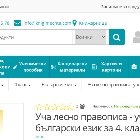
акти
Запитване за проду
5 78
info@
knigimechta.com
Книжарница
и,
Ученически
Канцеларски
Хартия и
кови
пособия
материали
картони
ла
а
4 клас
Български език
Уча лесно правописа - уче
0
Наличност:
На склад при
Уча лесно правописа - 
български език за 4. кла
РИВА