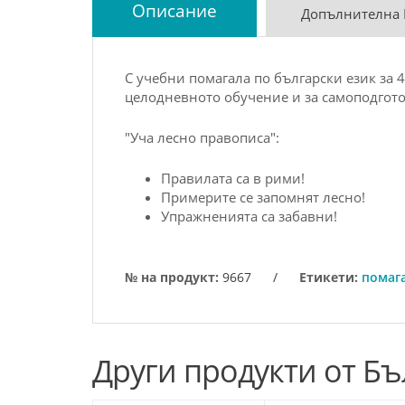
Описание
Допълнителна
С учебни помагала по български език за 4
целодневното обучение и за самоподгото
"Уча лесно правописа":
Правилата са в рими!
Примерите се запомнят лесно!
Упражненията са забавни!
№ на продукт:
9667
/
Етикети:
помага
Други продукти от Бъ