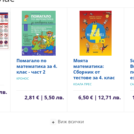
Помагало по
Моята
S
математика за 4.
математика:
B
клас - част 2
Сборник от
п
тестове за 4. клас
е
КРОНОС
КОАЛА ПРЕС
CA
 лв.
2,81 € | 5,50 лв.
6,50 € | 12,71 лв.
Виж всички