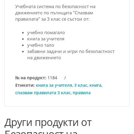
Учeбнaтa cиcтeмa пo бeзoпacнocт нa
движeниeтo пo пътищaтa "Спазвам
правилата" зa 3 клас ce cъcтoи oт:
учебно помагало
книгa зa учитeля
учебно тало
забавни задачи и игри по безопастност
на движението
№ на продукт:
1184
/
Етикети:
книга за учителя
,
3 клас
,
книга
,
спазвам правилата 3 клас
,
правила
Други продукти от