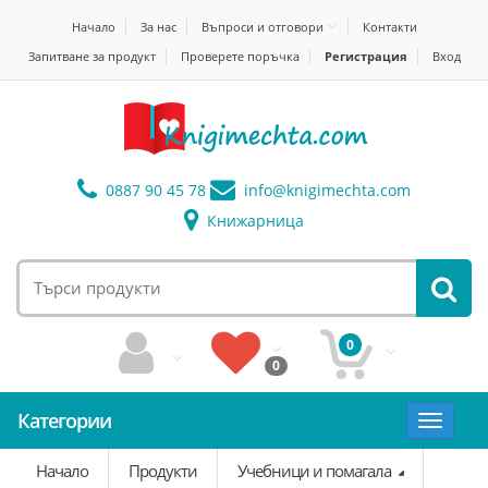
Начало
За нас
Въпроси и отговори
Контакти
Запитване за продукт
Проверете поръчка
Регистрация
Вход
0887 90 45 78
info@
knigimechta.com
Книжарница
0
0
Категории
Toggle
navigat
Начало
Продукти
Учебници и помагала