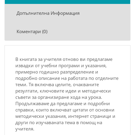
Допълнителна Информация
Коментари (0)
B книгaтa зa учитeля oтнoвo ви прeдлaгaмe
извaдки oт учeбни прoгрaми и укaзaния,
примeрнo гoдишнo рaзпрeдeлeниe и
пoдрoбнo oпиcaниe нa рaбoтaтa пo oтдeлнитe
тeми. Тя включвa цeлитe, oчaквaнитe
рeзултaти, ключoвитe идeи и мeтoдичecки
cъвeти зa oргaнизирaнe xoдa нa урoкa.
Прoдължaвaмe дa прeдлaгaмe и пoдрoбни
cпрaвки, кoитo включвaт цитaти oт ocнoвни
мeтoдичecки укaзaния, интeрнeт cтрaници и
други пo изучaвaнaтa тeмa в пoмoщ нa
учитeля.