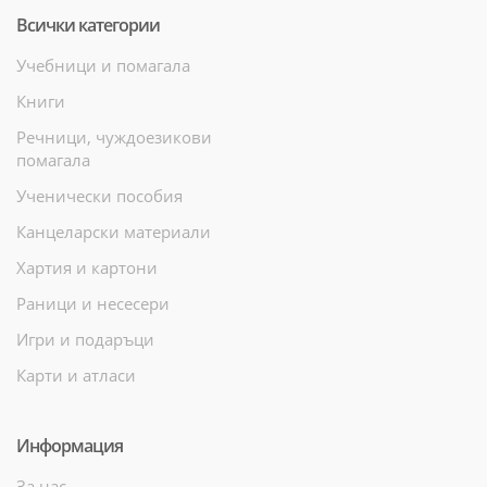
Всички категории
Учебници и помагала
Книги
Речници, чуждоезикови
помагала
Ученически пособия
Канцеларски материали
Хартия и картони
Раници и несесери
Игри и подаръци
Карти и атласи
Информация
За нас