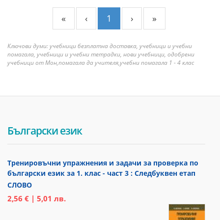
«
‹
1
›
»
Ключови думи: учебници безплатна доставка, учебници и учебни
помагала, учебници и учебни тетрадки, нови учебници, одобрени
учебници от Мон,помагала да учителя,учебни помагала 1 - 4 клас
Български език
Тренировъчни упражнения и задачи за проверка по
български език за 1. клас - част 3 : Следбуквен етап
СЛОВО
2,56 € | 5,01 лв.