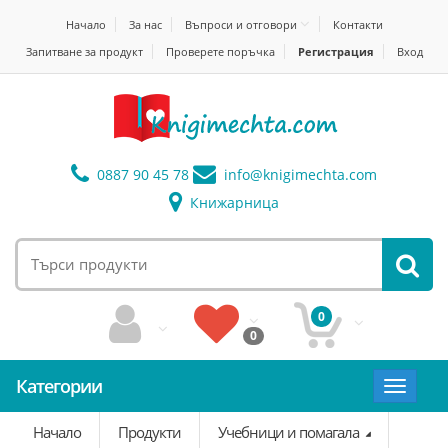
Начало
За нас
Въпроси и отговори
Контакти
Запитване за продукт
Проверете поръчка
Регистрация
Вход
0887 90 45 78
info@
knigimechta.com
Книжарница
0
0
Категории
Toggle
navigat
Начало
Продукти
Учебници и помагала