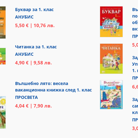
Буквар за 1. клас
Въ
по
АНУБИС
об
5,50 € | 10,76 лв.
вк
ПР
5,
Читанка за 1. клас
АНУБИС
За
4,90 € | 9,58 лв.
Уп
1.
ПР
Вълшебно лято: весела
6,
ваканционна книжка след 1. клас
ПРОСВЕТА
За
4,04 € | 7,90 лв.
са
кл
ПР
3,