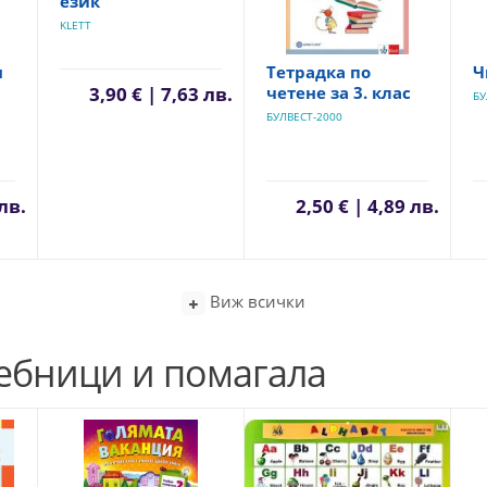
език
KLETT
я
Тетрадка по
Ч
четене за 3. клас
3,90 € | 7,63 лв.
БУ
БУЛВЕСТ-2000
лв.
2,50 € | 4,89 лв.
Виж всички
чебници и помагала