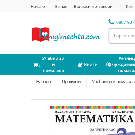
Начало
За нас
Въпроси и отговори
Конт
0887 90 4
Учебници
Речниц
и
Книги
чуждоези
помагала
помага
Начало
Продукти
Учебници и помагал