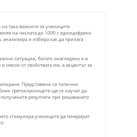
 на така важните за учениците
ление на числата до 1000 с едноцифрено
, анализира и избира как да прилага
еални ситуации, богато онагледено е и
 някои от свойствата им, а акцентът за
делиране. Представени са типични
ебник третокласниците ще се научат да
т получените резултати при решаването
оето стимулира учениците да генерират
п.