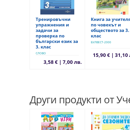
Тренировъчни
Книга за учител
упражнения и
по човекът и
задачи за
обществото за 3.
проверка по
клас
български език за
БУЛВЕСТ-2000
3. клас
СЛОВО
15,90 € | 31,10 
3,58 € | 7,00 лв.
Други продукти от У