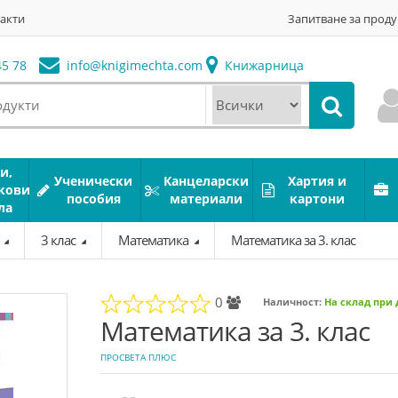
акти
Запитване за проду
5 78
info@
knigimechta.com
Книжарница
и,
Ученически
Канцеларски
Хартия и
кови
пособия
материали
картони
ла
а
3 клас
Математика
Математика за 3. клас
0
Наличност:
На склад при
Математика за 3. клас
ПРОСВЕТА ПЛЮС