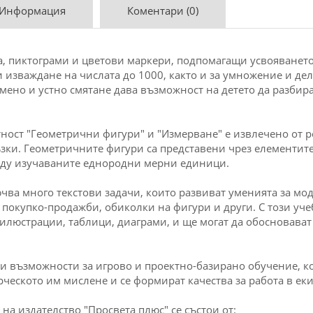
 Информация
Коментари (0)
, пиктограми и цветови маркери, подпомагащи усвояването
 изваждане на числата до 1000, както и за умножение и де
ено и устно смятане дава възможност на детето да разбира
ност "Геометрични фигури" и "Измерване" е извлечено от р
ки. Геометричните фигури са представени чрез елементите и
ежду изучаваните еднородни мерни единици.
чва много текстови задачи, които развиват уменията за мо
т покупко-продажби, обиколки на фигури и други. С този уч
илюстрации, таблици, диаграми, и ще могат да обосновава
ти възможности за игрово и проектно-базирано обучение, к
рческото им мислене и се формират качества за работа в еки
 на издателство "Просвета плюс" се състои от: