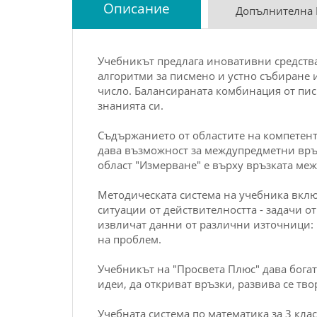
Описание
Допълнителна
Учебникът предлага иновативни средства
алгоритми за писмено и устно събиране и
число. Балансираната комбинация от писм
знанията си.
Съдържанието от областите на компетент
дава възможност за междупредметни връз
област "Измерване" е върху връзката м
Методическата система на учебника вклю
ситуации от действителността - задачи о
извличат данни от различни източници: 
на проблем.
Учебникът на "Просвета Плюс" дава бога
идеи, да откриват връзки, развива се тво
Учебната система по математика за 3 клас