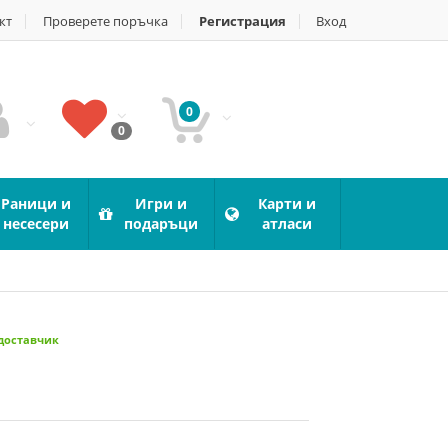
кт
Проверете поръчка
Регистрация
Вход
0
0
Раници и
Игри и
Карти и
несесери
подаръци
атласи
 доставчик