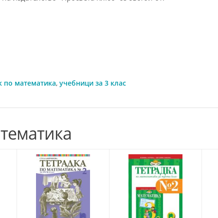
к по математика
,
учебници за 3 клас
атематика