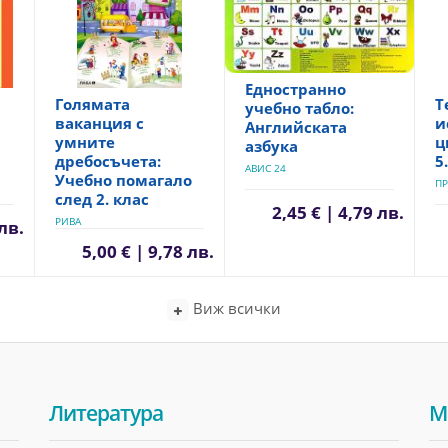
Едностранно
Голямата
Т
учебно табло:
ваканция с
и
Английската
умните
ц
азбука
дребосъчета:
5
АВИС 24
Учебно помагало
ПР
след 2. клас
2,45 € | 4,79 лв.
РИВА
 лв.
5,00 € | 9,78 лв.
Виж всички
Литература
М