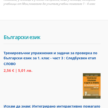
учебници от Мон,помагала да учителя,учебни помагала 1 - 4 клас
Български език
Тренировъчни упражнения и задачи за проверка по
български език за 1. клас - част 3 : Следбуквен етап
СЛОВО
2,56 € | 5,01 лв.
Искам да знам: Интегрирано интерактивно помагало