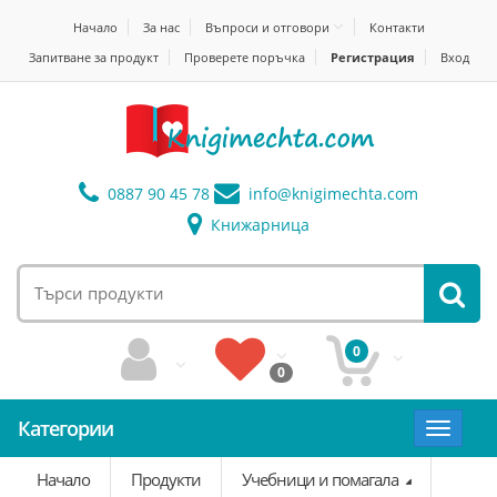
Начало
За нас
Въпроси и отговори
Контакти
Запитване за продукт
Проверете поръчка
Регистрация
Вход
0887 90 45 78
info@
knigimechta.com
Книжарница
0
0
Категории
Toggle
navigat
Начало
Продукти
Учебници и помагала