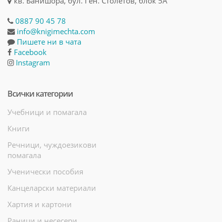
кв. Банишора, бул. Ген. Столетов, блок 5А
0887 90 45 78
info@knigimechta.com
Пишете ни в чата
Facebook
Instagram
Всички категории
Учебници и помагала
Книги
Речници, чуждоезикови
помагала
Ученически пособия
Канцеларски материали
Хартия и картони
Раници и несесери