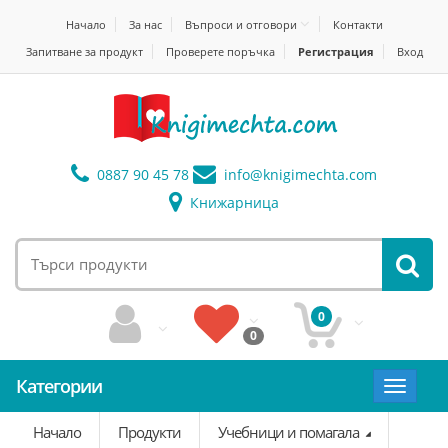
Начало
За нас
Въпроси и отговори
Контакти
Запитване за продукт
Проверете поръчка
Регистрация
Вход
0887 90 45 78
info@
knigimechta.com
Книжарница
0
0
Категории
Toggle
navigat
Начало
Продукти
Учебници и помагала