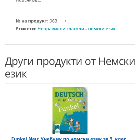
№ на продукт:
963
/
Етикети:
Неправилни глаголи - немски език
Други продукти от Немски
език
Funkel Neu: Учебник по немски език за 3. клас