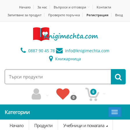
Начало
За нас
Въпроси и отговори
Контакти
Запитване за продукт
Проверете поръчка
Регистрация
Вход
0887 90 45 78
info@
knigimechta.com
Книжарница
0
0
Категории
Toggle
navigat
Начало
Продукти
Учебници и помагала