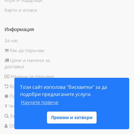
Карти и атласи
Информация
За нас
Как да поръчам
Цени и начини за
доставка
Начини за плащане
Връщане на продукт
Този сайт използва "бисквитки" за да
подобри предлаганите услуги.
Политика за бисквитки
Научете повече
Често задавани въпроси
Запитване за продукт
Приеми и затвори
Общи условия за ползване