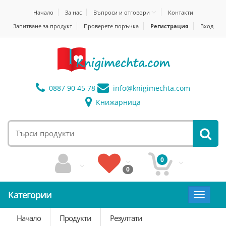
Начало
За нас
Въпроси и отговори
Контакти
Запитване за продукт
Проверете поръчка
Регистрация
Вход
0887 90 45 78
info@
knigimechta.com
Книжарница
0
0
Категории
Toggle
navigat
Начало
Продукти
Резултати