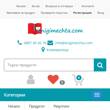
Начало
За нас
Въпроси и отговори
Контакти
Запитване за продукт
Проверете поръчка
Регистрация
Вход
0887 90 45 78
info@
knigimechta.com
Книжарница
0
0
Категории
Toggle
navigat
Начало
Продукти
Резултати