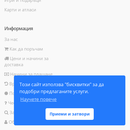
Карти и атласи
Информация
За нас
Как да поръчам
Цени и начини за
доставка
Начини за плащане
Връщане на продукт
Този сайт използва "бисквитки" за да
подобри предлаганите услуги.
Политика за бисквитки
Научете повече
Често задавани въпроси
Запитване за продукт
Приеми и затвори
Общи условия за ползване