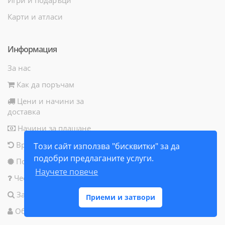
Карти и атласи
Информация
За нас
Как да поръчам
Цени и начини за
доставка
Начини за плащане
Връщане на продукт
Този сайт използва "бисквитки" за да
подобри предлаганите услуги.
Политика за бисквитки
Научете повече
Често задавани въпроси
Запитване за продукт
Приеми и затвори
Общи условия за ползване