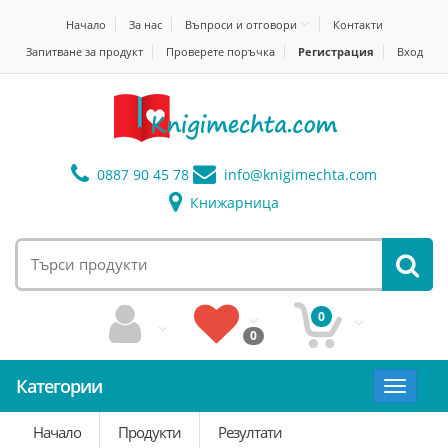
Начало
За нас
Въпроси и отговори
Контакти
Запитване за продукт
Проверете поръчка
Регистрация
Вход
0887 90 45 78
info@
knigimechta.com
Книжарница
0
0
Категории
Toggle
navigat
Начало
Продукти
Резултати