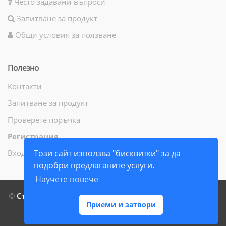
Често задавани въпроси
Запитване за продукт
Общи условия за ползване
Полезно
Контакти
Запитване за продукт
Проверете поръчка
Регистрация
Вход
Този сайт използва "бисквитки" за да
подобри предлаганите услуги.
Научете повече
©
СтамилиБук ЕООД
- Всички права запазени - 2014 г. -
Приеми и затвори
2026 г.