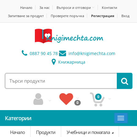
Начало
За нас
Въпроси и отговори
Контакти
Запитване за продукт
Проверете поръчка
Регистрация
Вход
0887 90 45 78
info@
knigimechta.com
Книжарница
0
0
Категории
Toggle
navigat
Начало
Продукти
Учебници и помагала