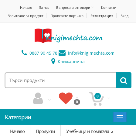
Начало
За нас
Въпроси и отговори
Контакти
Запитване за продукт
Проверете поръчка
Регистрация
Вход
0887 90 45 78
info@
knigimechta.com
Книжарница
0
0
Категории
Toggle
navigat
Начало
Продукти
Учебници и помагала