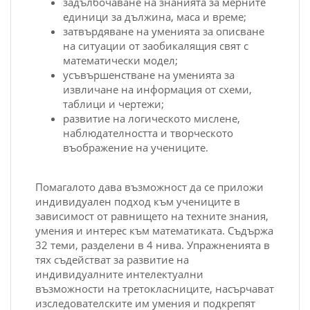
задълбочаване на знанията за мерните
единици за дължина, маса и време;
затвърдяване на уменията за описване
на ситуации от заобикалящия свят с
математически модел;
усъвършенстване на уменията за
извличане на информация от схеми,
таблици и чертежи;
развитие на логическото мислене,
наблюдателността и творческото
въображение на учениците.
Помагалото дава възможност да се приложи
индивидуален подход към учениците в
зависимост от равнището на техните знания,
умения и интерес към математиката. Съдържа
32 теми, разделени в 4 нива. Упражненията в
тях съдействат за развитие на
индивидуалните интелектуални
възможности на третокласниците, насърчават
изследователските им умения и подкрепят