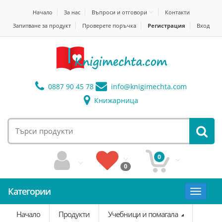
Начало
За нас
Въпроси и отговори
Контакти
Запитване за продукт
Проверете поръчка
Регистрация
Вход
0887 90 45 78
info@
knigimechta.com
Книжарница
0
0
Категории
Toggle
navigat
Начало
Продукти
Учебници и помагала