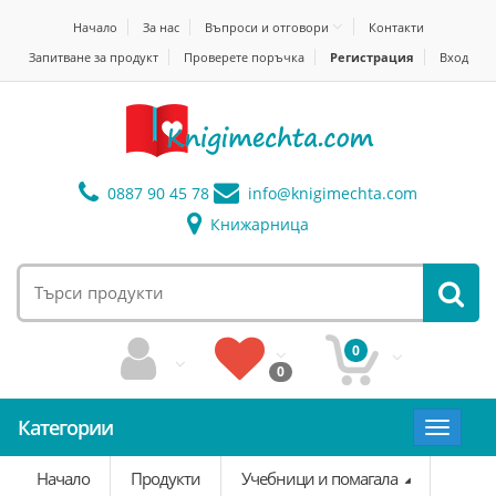
Начало
За нас
Въпроси и отговори
Контакти
Запитване за продукт
Проверете поръчка
Регистрация
Вход
0887 90 45 78
info@
knigimechta.com
Книжарница
0
0
Категории
Toggle
navigat
Начало
Продукти
Учебници и помагала