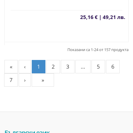
25,16 € | 49,21 лв.
Показани са 1-24 от 157 продукта
«
‹
1
2
3
...
5
6
7
›
»
Български език