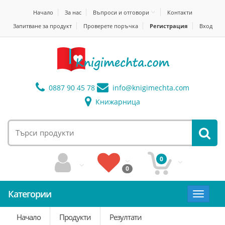
Начало
За нас
Въпроси и отговори
Контакти
Запитване за продукт
Проверете поръчка
Регистрация
Вход
0887 90 45 78
info@
knigimechta.com
Книжарница
0
0
Категории
Toggle
navigat
Начало
Продукти
Резултати