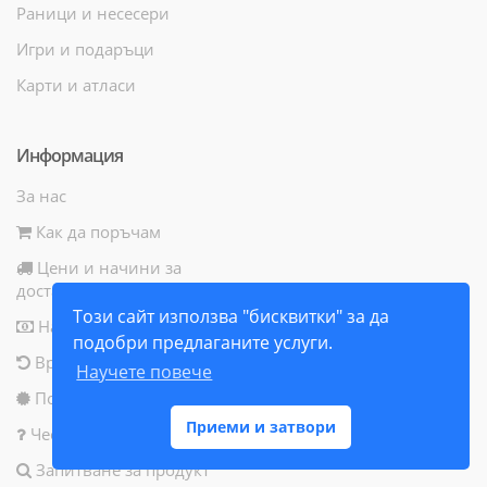
Раници и несесери
Игри и подаръци
Карти и атласи
Информация
За нас
Как да поръчам
Цени и начини за
доставка
Този сайт използва "бисквитки" за да
Начини за плащане
подобри предлаганите услуги.
Връщане на продукт
Научете повече
Политика за бисквитки
Приеми и затвори
Често задавани въпроси
Запитване за продукт