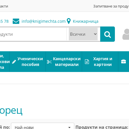
акти
Запитване за проду
5 78
info@
knigimechta.com
Книжарница
и,
Ученически
Канцеларски
Хартия и
кови
пособия
материали
картони
ла
орец
 по:
Продукти на страница:
Най-нови