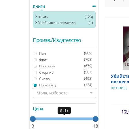
Книги
Книги
(123)
Учебници и помагала
(1)
Произв./Издателство
(809)
Пан
(708)
Фют
(679)
Просвета
(567)
Скорпио
Убийст
(493)
Сиела
послес
(124)
Прозорец
ПРОЗОРЕЦ
Моля, изберете
Цена
3 : 18
12,
3
18