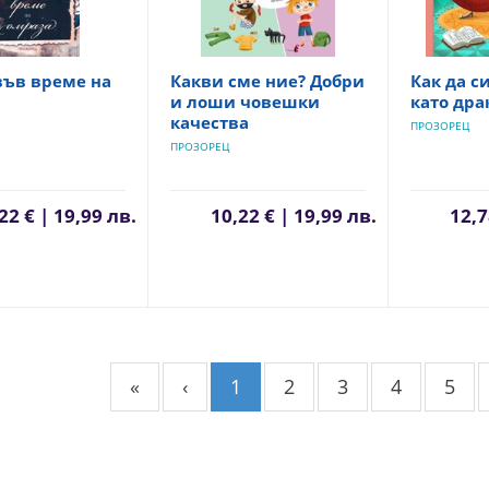
във време на
Какви сме ние? Добри
Как да с
и лоши човешки
като дра
качества
ПРОЗОРЕЦ
ПРОЗОРЕЦ
22 € | 19,99 лв.
10,22 € | 19,99 лв.
12,7
«
‹
1
2
3
4
5