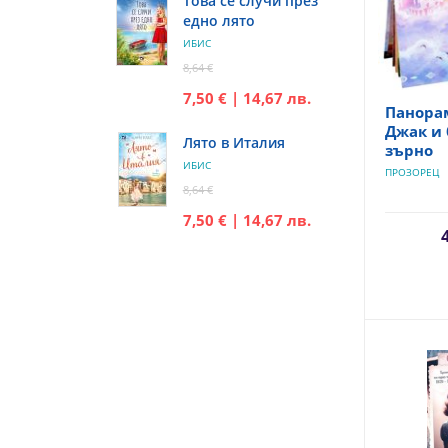
Това се случи през
едно лято
ИБИС
8,64 €
7,50 € | 14,67 лв.
Панора
Джак и 
Лято в Италия
зърно
ИБИС
ПРОЗОРЕЦ
8,64 €
7,50 € | 14,67 лв.