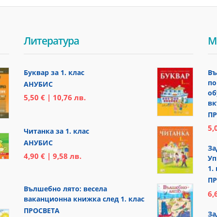
Литература
М
Буквар за 1. клас
Въ
по
АНУБИС
об
5,50 € | 10,76 лв.
вк
ПР
5,
Читанка за 1. клас
АНУБИС
За
4,90 € | 9,58 лв.
Уп
1.
ПР
Вълшебно лято: весела
6,
ваканционна книжка след 1. клас
ПРОСВЕТА
За