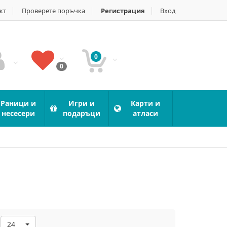
кт
Проверете поръчка
Регистрация
Вход
0
0
Раници и
Игри и
Карти и
несесери
подаръци
атласи
24