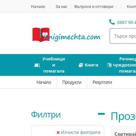
Начало
За нас
Въпроси и отговори
Конт
0887 90 4
Учебници
Речниц
и
Книги
чуждоези
помагала
помага
Начало
Продукти
Резултати
Филтри
Проз
Изчисти филтрите
Сортирай