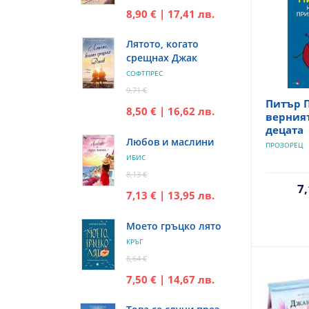
8,90 € | 17,41 лв.
Лятото, когато
срещнах Джак
СОФТПРЕС
9,71 €
Питър П
8,50 € | 16,62 лв.
верният
децата
Любов и маслини
ПРОЗОРЕЦ
ИБИС
8,13 €
7,
7,13 € | 13,95 лв.
Моето гръцко лято
КРЪГ
8,64 €
7,50 € | 14,67 лв.