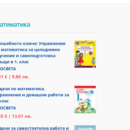
атематика
лшебното ключе: Упражнения
 математика за целодневно
учение и самоподготовка
ъщи в 1. клас
ОСВЕТА
01 € | 9,80 лв.
дачи по математика.
ражнения и домашни работи за
 клас
ОСВЕТА
65 € | 13,01 лв.
дачи за самостоятелна работа и