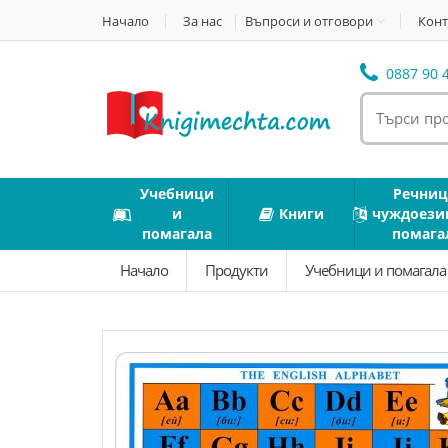
Начало
За нас
Въпроси и отговори
Конт
0887 90 4
Учебници
Речниц
и
Книги
чуждоези
помагала
помага
Начало
Продукти
Учебници и помагал