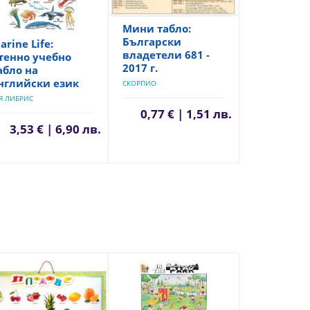
Мини табло:
Български
arine Life:
владетели 681 -
тенно учебно
2017 г.
абло на
нглийски език
СКОРПИО
Я ЛИБРИС
0,77 € | 1,51 лв.
3,53 € | 6,90 лв.