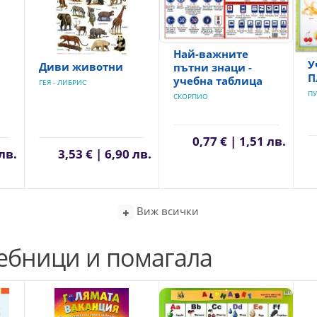
Най-важните
У
Диви животни
пътни знаци -
П
учебна таблица
ГЕЯ - ЛИБРИС
ПУ
СКОРПИО
0,77 € | 1,51 лв.
 лв.
3,53 € | 6,90 лв.
Виж всички
чебници и помагала