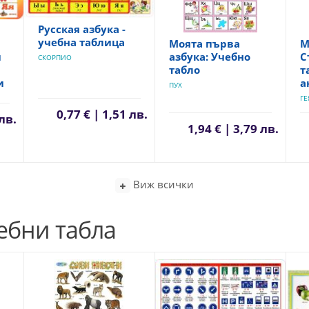
Русская азбука -
учебна таблица
Моята първа
M
азбука: Учебно
С
и
СКОРПИО
табло
т
а
и
ПУХ
ГЕ
0,77 € | 1,51 лв.
 лв.
1,94 € | 3,79 лв.
Виж всички
ебни табла