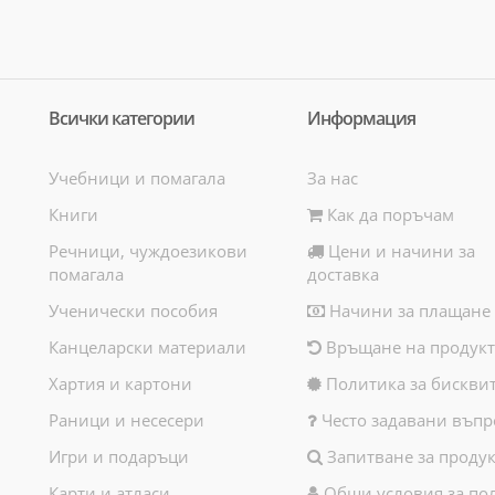
Всички категории
Информация
Учебници и помагала
За нас
Книги
Как да поръчам
Речници, чуждоезикови
Цени и начини за
помагала
доставка
Ученически пособия
Начини за плащане
Канцеларски материали
Връщане на продукт
Хартия и картони
Политика за бискви
Раници и несесери
Често задавани въпр
Игри и подаръци
Запитване за продук
Карти и атласи
Общи условия за по