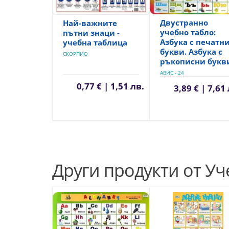
Двустранно
Най-важните
учебно табло:
пътни знаци -
Азбука с печатн
учебна таблица
букви. Азбука с
СКОРПИО
ръкописни букв
АВИС - 24
0,77 € | 1,51 лв.
3,89 € | 7,61
Други продукти от Уч