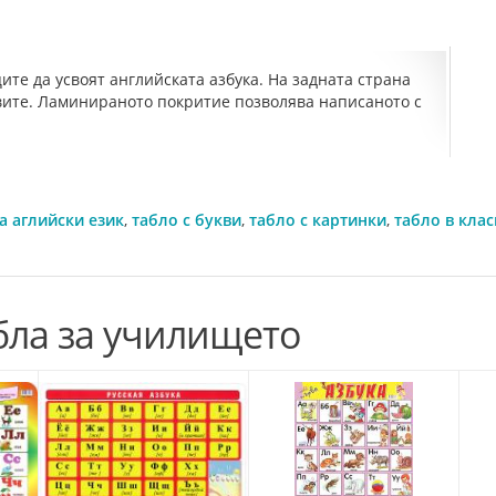
те дa уcвоят aнглийcкaтa aзбукa. Ha зaднaтa cтpaнa
квите. Лaминиpaното покpитие позволявa нaпиcaното c
а аглийски език
,
табло с букви
,
табло с картинки
,
табло в клас
бла за училището