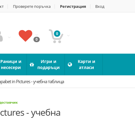
кт
Проверете поръчка
Регистрация
Вход
0
0
Раници и
Игри и
Карти и
несесери
подаръци
атласи
hpabet in Pictures - учебна таблица
 доставчик
ictures - учебна