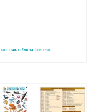
ната стая
,
табло за 1-ви клас