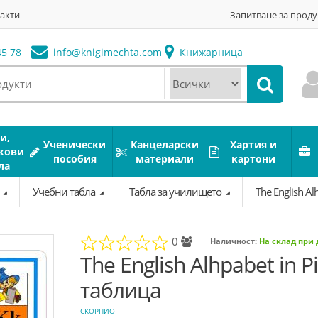
акти
Запитване за проду
5 78
info@
knigimechta.com
Книжарница
и,
Ученически
Канцеларски
Хартия и
кови
пособия
материали
картони
ла
а
Учебни табла
Табла за училището
The English Al
0
Наличност:
На склад при
The English Alhpabet in P
таблица
СКОРПИО