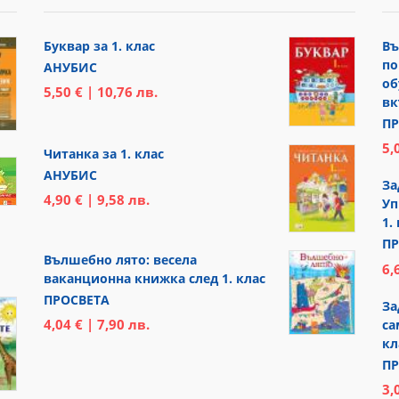
Буквар за 1. клас
Въ
по
АНУБИС
об
5,50 € | 10,76 лв.
вк
ПР
5,
Читанка за 1. клас
АНУБИС
За
4,90 € | 9,58 лв.
Уп
1.
ПР
Вълшебно лято: весела
6,
ваканционна книжка след 1. клас
ПРОСВЕТА
За
4,04 € | 7,90 лв.
са
кл
ПР
3,