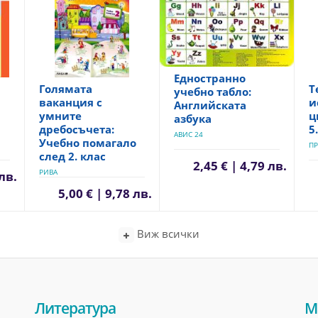
Едностранно
Голямата
Т
учебно табло:
ваканция с
и
Английската
умните
ц
азбука
дребосъчета:
5
АВИС 24
Учебно помагало
ПР
след 2. клас
2,45 € | 4,79 лв.
РИВА
 лв.
5,00 € | 9,78 лв.
Виж всички
Литература
М