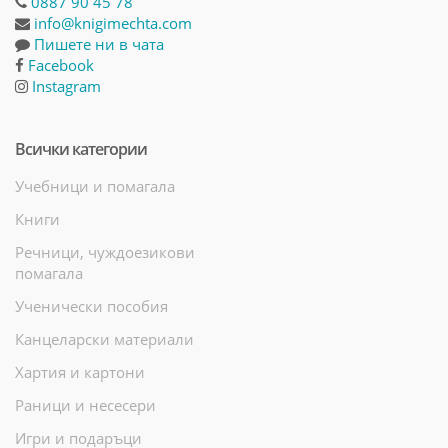
0887 90 45 78
info@knigimechta.com
Пишете ни в чата
Facebook
Instagram
Всички категории
Учебници и помагала
Книги
Речници, чуждоезикови
помагала
Ученически пособия
Канцеларски материали
Хартия и картони
Раници и несесери
Игри и подаръци